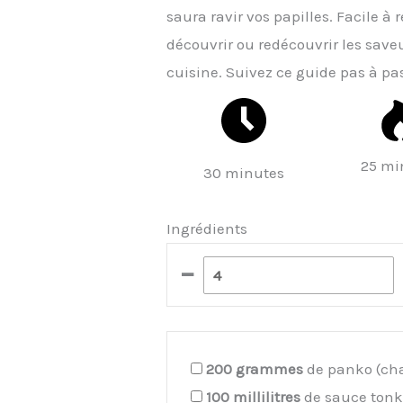
saura ravir vos papilles. Facile à 
découvrir ou redécouvrir les sav
cuisine. Suivez ce guide pas à pa
25 mi
30 minutes
Ingrédients
–
200
grammes
de panko (cha
100
millilitres
de sauce ton