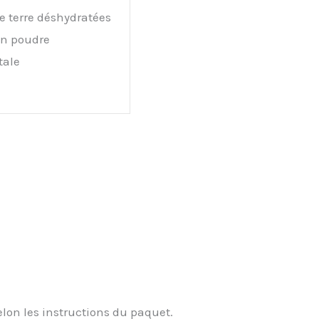
 terre déshydratées
en poudre
tale
lon les instructions du paquet.