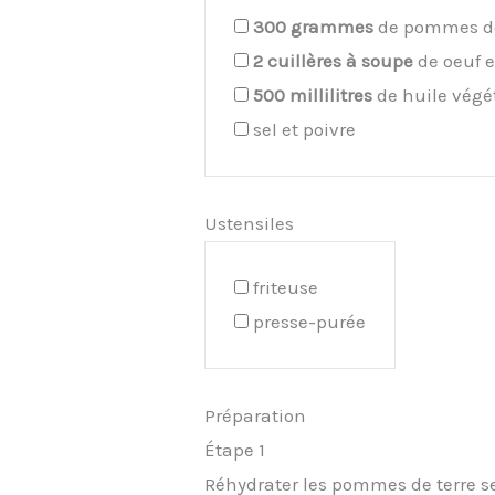
300
grammes
de pommes de
2
cuillères à soupe
de oeuf 
500
millilitres
de huile végé
sel et poivre
Ustensiles
friteuse
presse-purée
Préparation
Étape 1
Réhydrater les pommes de terre se