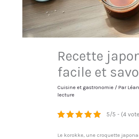
Recette japon
facile et sav
Cuisine et gastronomie
/ Par
Léa
lecture
5/5 - (4 vot
Le korokke, une croquette japonais