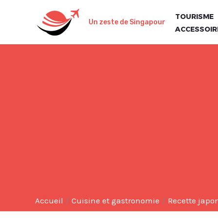
Aller
TOURISME
au
Un zeste de Singapour
ACCESSOIR
contenu
Accueil
Cuisine et gastronomie
Recette japon