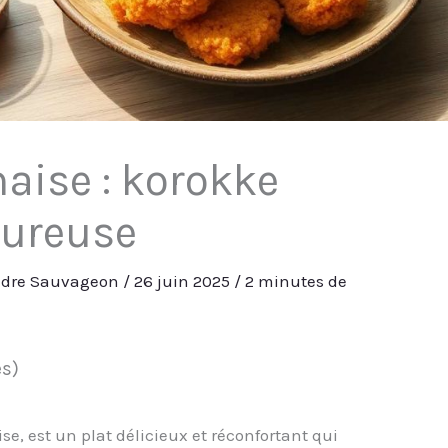
aise : korokke
oureuse
ndre Sauvageon
/
26 juin 2025
/
2 minutes de
es)
e, est un plat délicieux et réconfortant qui