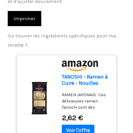
et d’ajuster doucement.
Imprimer
Où trouver les ingrédients spécifiques pour ma
recette ?
TANOSHI - Ramen à
Cuire - Nouilles
Japonaises - 400 g
RAMEN JAPONAIS : Ces
délicieuses ramen
Tanoshi sont des
nouilles à Cuire, prêtes
2,62 €
en 4 minutes, qui
agrémentent
parfaitement vos