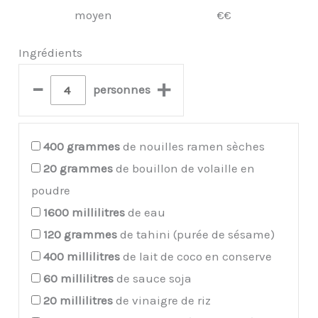
moyen
€€
Ingrédients
–
+
personnes
400
grammes
de nouilles ramen sèches
20
grammes
de bouillon de volaille en
poudre
1600
millilitres
de eau
120
grammes
de tahini (purée de sésame)
400
millilitres
de lait de coco en conserve
60
millilitres
de sauce soja
20
millilitres
de vinaigre de riz