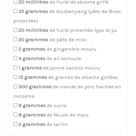
20
millilitres
de huile de sésame grillé
25
grammes
de doubanjiang (pâte de fèves
pimentée)
20
millilitres
de huile pimentée type la yu
20
grammes
de pâte de miso
2
grammes
de gingembre moulu
4
grammes
de ail semoule
1
gramme
de poivre sansho moulu
15
grammes
de graines de sésame grillées
300
grammes
de viande de porc hachée en
conserve
8
grammes
de sucre
8
grammes
de fécule de maïs
2
grammes
de sel fin