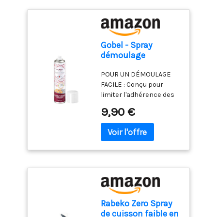
Gobel - Spray
démoulage
antiadhérent
POUR UN DÉMOULAGE
alimentaire huile
FACILE : Conçu pour
colza sans odeur
limiter l'adhérence des
moules et récipients de
9,90 €
cuisson, ce spray est
idéal pour démouler et
décoller vos
préparations
facilement, sans les
abîmer. POUR TOUTES
VOS ENVIES CUISINE :
Sans goût ni odeur, ce
spray est compatible
Rabeko Zero Spray
avec tous les types de
de cuisson faible en
moules, de plaques et de