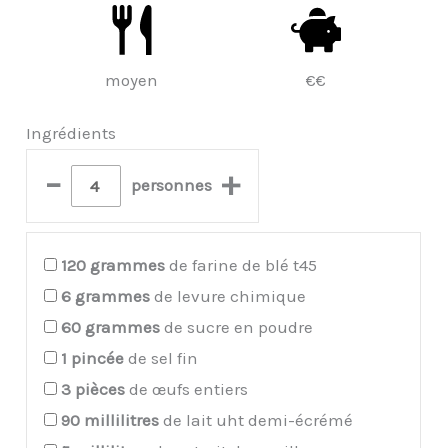
moyen
€€
Ingrédients
–
+
personnes
120
grammes
de farine de blé t45
6
grammes
de levure chimique
60
grammes
de sucre en poudre
1
pincée
de sel fin
3
pièces
de œufs entiers
90
millilitres
de lait uht demi-écrémé