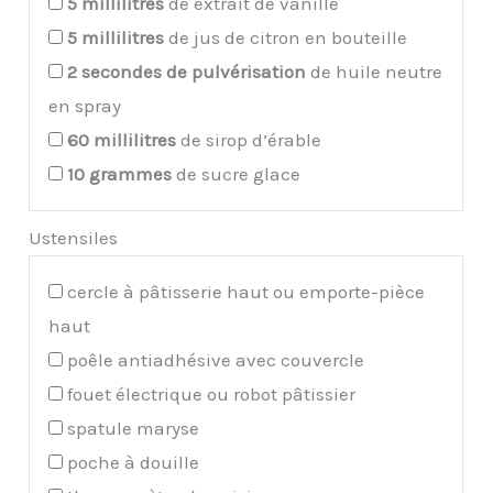
5
millilitres
de extrait de vanille
5
millilitres
de jus de citron en bouteille
2
secondes de pulvérisation
de huile neutre
en spray
60
millilitres
de sirop d’érable
10
grammes
de sucre glace
Ustensiles
cercle à pâtisserie haut ou emporte-pièce
haut
poêle antiadhésive avec couvercle
fouet électrique ou robot pâtissier
spatule maryse
poche à douille