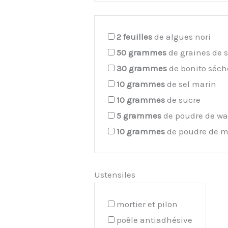
2
feuilles
de algues nori
50
grammes
de graines de
30
grammes
de bonito séch
10
grammes
de sel marin
10
grammes
de sucre
5
grammes
de poudre de wa
10
grammes
de poudre de m
Ustensiles
mortier et pilon
poêle antiadhésive