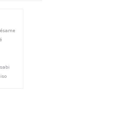
 sésame
é
sabi
iso