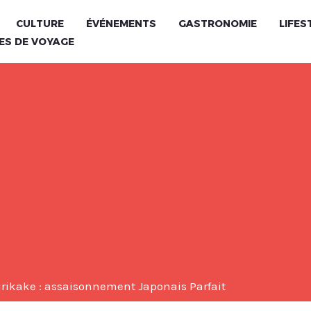
CULTURE
ÉVÉNEMENTS
GASTRONOMIE
LIFES
ES DE VOYAGE
urikake : assaisonnement Japonais Parfait