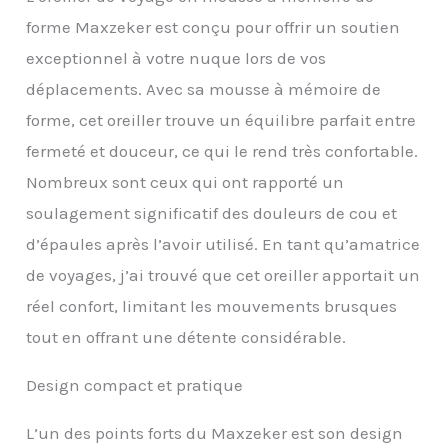
les douleurs au cou. C'est
forme Maxzeker est conçu pour offrir un soutien
l'oreiller de voyage
parfait pour les avions,
exceptionnel à votre nuque lors de vos
les trains et les voitures.
déplacements. Avec sa mousse à mémoire de
Avec un soutien du
forme, cet oreiller trouve un équilibre parfait entre
menton doux mais
ferme, vous dites adieu
fermeté et douceur, ce qui le rend très confortable.
aux ronflements et aux
Nombreux sont ceux qui ont rapporté un
moments d'ouverture de
la bouche. Idéal pour la
soulagement significatif des douleurs de cou et
peur de voler : le coussin
d’épaules après l’avoir utilisé. En tant qu’amatrice
de voyage Maxzeker
soulage l'anxiété du
de voyages, j’ai trouvé que cet oreiller apportait un
voyage en offrant un
réel confort, limitant les mouvements brusques
maximum de confort et
une sensation de câlin
tout en offrant une détente considérable.
confortable, vous
distrayant de la peur de
Design compact et pratique
voler, du stress et des
douleurs. Son soutien
L’un des points forts du Maxzeker est son design
efficace crée un