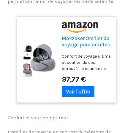
permettant ainsi de voyager en toute sérénité.
Maxzeker Oreiller de
voyage pour adultes
et enfants | Oreiller
Confort de voyage ultime
cervical en mousse
et soutien du cou
à mémoire de forme
éprouvé : le coussin de
pour plus de confort
nuque Maxzeker est
en avion | Design
97,77 €
conçu avec une forme
compact et
unique pour fournir un
ergonomique | Idéal
confort et un soutien du
pour les voyages, les
cou de haut niveau. La
trajets
structure interne
maintient votre tête et
Confort et soutien optimal
votre cou droits pendant
la sieste, évitant les
douleurs, les tensions et
L’oreiller de voyage en mousse à mémoire de