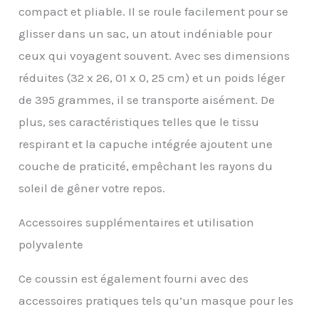
environnement serein,
compact et pliable. Il se roule facilement pour se
vous aidant à vous
glisser dans un sac, un atout indéniable pour
détendre et à profiter de
votre voyage.
ceux qui voyagent souvent. Avec ses dimensions
Confortable et respirant
réduites (32 x 26, 01 x 0, 25 cm) et un poids léger
: notre coussin de nuque
pour voyage est
de 395 grammes, il se transporte aisément. De
recouvert d'un tissu
plus, ses caractéristiques telles que le tissu
respirant, résistant à la
transpiration et super
respirant et la capuche intégrée ajoutent une
doux pour vous garder au
couche de praticité, empêchant les rayons du
frais et à l'aise. La
housse de coussin
soleil de gêner votre repos.
lavable en machine vous
permet de toujours voler
Accessoires supplémentaires et utilisation
frais à chaque voyage.
polyvalente
Contrairement aux
oreillers ordinaires en
forme de U, Maxzeker
Ce coussin est également fourni avec des
est lavable en machine
accessoires pratiques tels qu’un masque pour les
et sèche rapidement, de