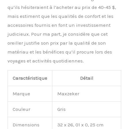
s'adapter à la fois aux
qu’ils hésiteraient à l’acheter au prix de 40-45 $,
petits et grands cous,
mais estiment que les qualités de confort et les
offrant un ajustement
sur mesure par rapport
accessoires fournis en font un investissement
à d'autres produits.
judicieux. Pour ma part, je considère que cet
Design léger et compact
: ne pesant que 127,6 g, le
oreiller justifie son prix par la qualité de son
coussin de vol Maxzeker
matériau et les bénéfices qu’il procure lors des
est parfait pour les
voyageurs modernes. Il
voyages et activités quotidiennes.
s'enroule facilement
pour tenir dans votre
bagage à main ou se fixe
Caractéristique
Détail
à vos bagages,
économisant de
Marque
Maxzeker
l'espace et facilitant les
voyages Arrivée
rafraîchie : maximisez
Couleur
Gris
votre repos pendant
votre voyage avec
Dimensions
32 x 26, 01 x 0, 25 cm
l'oreiller d'avion