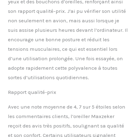
sorte que vous pouvez le
yeux et des bouchons d’oreilles, renforçant ainsi
garder frais pour chaque
son rapport qualité-prix. J’ai pu vérifier son utilité
aventure. Mousse à
mémoire de forme de
non seulement en avion, mais aussi lorsque je
qualité supérieure et
suis assise plusieurs heures devant l’ordinateur. Il
Velcro 2024 amélioré
pour s'adapter à tous les
encourage une bonne posture et réduit les
cous : profitez d'un
tensions musculaires, ce qui est essentiel lors
confort supérieur avec
l'oreiller de nuque en
d’une utilisation prolongée. Une fois essayée, on
mousse à mémoire de
adopte rapidement cette polyvalence à toutes
forme Maxzeker qui
sortes d’utilisations quotidiennes.
utilise la technologie
avancée de retour en 5
secondes pour amortir
Rapport qualité-prix
votre cou et soulager les
points de pression.
Avec une note moyenne de 4, 7 sur 5 étoiles selon
Conçu pour durer des
années, il dispose
les commentaires clients, l’oreiller Maxzeker
également d'un velcro
reçoit des avis très positifs, soulignant sa qualité
amélioré, permettant un
et son confort. Certains utilisateurs signalent
ajustement facile pour