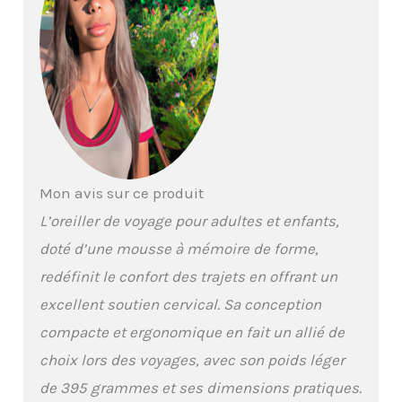
parfait pour les avions,
les trains et les voitures.
Avec un soutien du
menton doux mais
ferme, vous dites adieu
aux ronflements et aux
moments d'ouverture de
la bouche. Idéal pour la
peur de voler : le coussin
de voyage Maxzeker
Mon avis sur ce produit
soulage l'anxiété du
voyage en offrant un
L’oreiller de voyage pour adultes et enfants,
maximum de confort et
doté d’une mousse à mémoire de forme,
une sensation de câlin
confortable, vous
redéfinit le confort des trajets en offrant un
distrayant de la peur de
excellent soutien cervical. Sa conception
voler, du stress et des
douleurs. Son soutien
compacte et ergonomique en fait un allié de
efficace crée un
choix lors des voyages, avec son poids léger
environnement serein,
vous aidant à vous
de 395 grammes et ses dimensions pratiques.
détendre et à profiter de