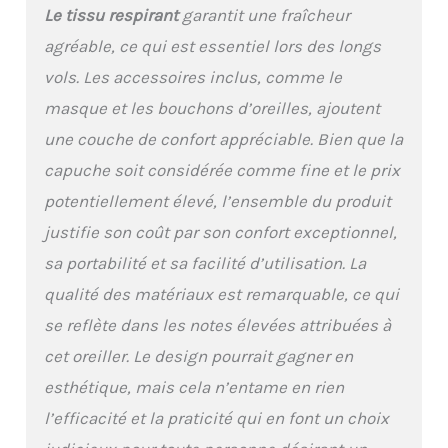
Le tissu respirant
garantit une fraîcheur
votre voyage.
Confortable et respirant
agréable, ce qui est essentiel lors des longs
: notre coussin de nuque
vols. Les accessoires inclus, comme le
pour voyage est
recouvert d'un tissu
masque et les bouchons d’oreilles, ajoutent
respirant, résistant à la
une couche de confort appréciable. Bien que la
transpiration et super
doux pour vous garder au
capuche soit considérée comme fine et le prix
frais et à l'aise. La
potentiellement élevé, l’ensemble du produit
housse de coussin
lavable en machine vous
justifie son coût par son confort exceptionnel,
permet de toujours voler
sa portabilité et sa facilité d’utilisation. La
frais à chaque voyage.
Contrairement aux
qualité des matériaux est remarquable, ce qui
oreillers ordinaires en
se reflète dans les notes élevées attribuées à
forme de U, Maxzeker
cet oreiller. Le design pourrait gagner en
est lavable en machine
et sèche rapidement, de
esthétique, mais cela n’entame en rien
sorte que vous pouvez le
l’efficacité et la praticité qui en font un choix
garder frais pour chaque
aventure. Mousse à