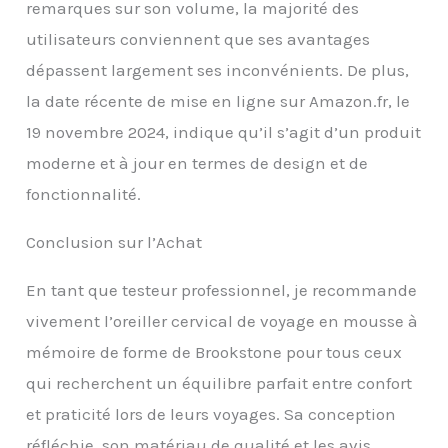
remarques sur son volume, la majorité des
votre prochain voyage.
utilisateurs conviennent que ses avantages
Portable : le coussin de
voyage Memory Foam
dépassent largement ses inconvénients. De plus,
est ultra léger et
la date récente de mise en ligne sur Amazon.fr, le
portable. Il est sécurisé
avec une fermeture à
19 novembre 2024, indique qu’il s’agit d’un produit
pression qui se fixe
moderne et à jour en termes de design et de
facilement aux valises,
sacs de sport, sacs de
fonctionnalité.
week-end et sacs à dos
pour voyager mains
Conclusion sur l’Achat
libres dans les
aéroports, les terminaux
En tant que testeur professionnel, je recommande
de bus, les gares
ferroviaires, les arrêts
vivement l’oreiller cervical de voyage en mousse à
de repos et les stations-
mémoire de forme de Brookstone pour tous ceux
service.
qui recherchent un équilibre parfait entre confort
et praticité lors de leurs voyages. Sa conception
réfléchie, son matériau de qualité et les avis