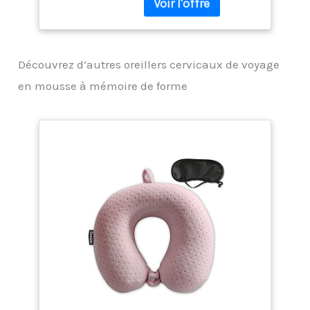
pour les femmes, les
de voyage est
hommes et les enfants
facilement amovible et
de tous âges ; la nouvelle
lavable en machine
gamme d'accessoires de
grâce à une fermeture
Découvrez d’autres oreillers cervicaux de voyage
voyage Brookstone est
éclair arrière pratique,
conçue pour ajouter un
en mousse à mémoire de forme
ce qui permet de rester
confort, une
frais sans effort pour
organisation et un
votre prochain voyage.
rangement élevés aux
Portable : le coussin de
voyageurs à des prix
voyage Memory Foam
abordables. Visitez notre
est ultra léger et
boutique pour trouver
portable. Il est sécurisé
des cadeaux que tout
avec une fermeture à
voyageur adorera et
pression qui se fixe
adorera Oreiller de
facilement aux valises,
voyage en mousse à
sacs de sport, sacs de
mémoire de forme :
week-end et sacs à dos
l'oreiller de voyage en
pour voyager mains
mousse à mémoire de
libres dans les
forme Brookstone est
aéroports, les terminaux
un oreiller en mousse à
de bus, les gares