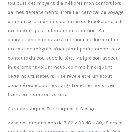
toujours des moyens d’améliorer mon confort lors
rangement élevés aux
voyageurs à des prix
de mes déplacements. L’oreiller cervical de voyage
abordables. Visitez notre
en mousse à mémoire de forme de Brookstone est
boutique pour trouver
un produit qui a retenu mon attention. Sa
des cadeaux que tout
voyageur adorera et
conception en mousse à mémoire de forme offre
adorera Oreiller de
un soutien inégalé, s’adaptant parfaitement aux
voyage en mousse à
mémoire de forme :
contours du cou et de la tête. Malgré son aspect
l'oreiller de voyage en
initialement volumineux, comme l’indiquent
mousse à mémoire de
forme Brookstone est
certains utilisateurs, il se révèle être un atout
un oreiller en mousse à
considérable pour les longs trajets en avion, en
mémoire de forme en
forme de U conçu pour
train, ou même en voiture.
fournir un confort ultime
lors de longs voyages.
Caractéristiques Techniques et Design
L'oreiller est rempli de
mousse à mémoire de
Avec des dimensions de 7,62 x 30,48 x 30,48 cm et
forme réactive haute
densité et recouvert de
un poids de 259 grammes, cet oreiller est à la fois