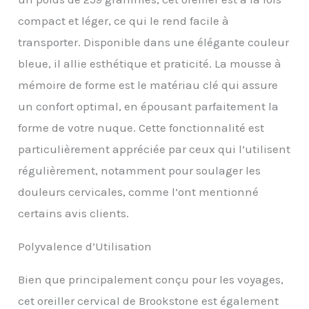
polaire luxueuse de
compact et léger, ce qui le rend facile à
haute qualité qui offre un
soutien exceptionnel à
transporter. Disponible dans une élégante couleur
votre tête et votre cou.
bleue, il allie esthétique et praticité. La mousse à
Que ce soit en avion, en
train, en voiture ou en
mémoire de forme est le matériau clé qui assure
bus, cet oreiller
un confort optimal, en épousant parfaitement la
ergonomique en U est
parfait pour soutenir le
forme de votre nuque. Cette fonctionnalité est
sommeil droit. Soutien
particulièrement appréciée par ceux qui l’utilisent
de la tête et du cou : ce
coussin de soutien du
régulièrement, notamment pour soulager les
cou peut aider à rendre
douleurs cervicales, comme l’ont mentionné
le voyage plus
confortable en
certains avis clients.
réduisant le stress sur
votre cou et vos épaules,
Polyvalence d’Utilisation
et vous permettant de
dormir confortablement
Bien que principalement conçu pour les voyages,
debout. En outre, placer
l'oreiller de voyage en
cet oreiller cervical de Brookstone est également