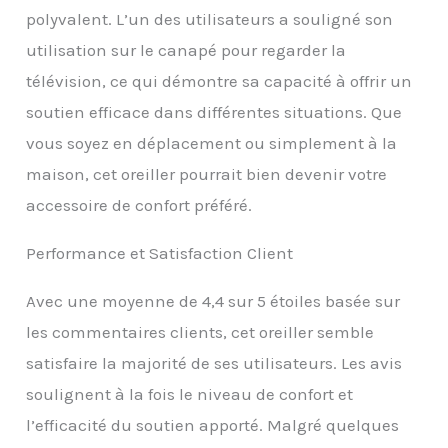
mousse à mémoire de
polyvalent. L’un des utilisateurs a souligné son
forme derrière votre dos
peut fournir un soutien
utilisation sur le canapé pour regarder la
lombaire et aider à
télévision, ce qui démontre sa capacité à offrir un
soulager le stress
encouru sur votre dos
soutien efficace dans différentes situations. Que
pendant de longues
vous soyez en déplacement ou simplement à la
périodes d'assise. Cet
oreiller ajoute du confort
maison, cet oreiller pourrait bien devenir votre
à votre voyage, que ce
accessoire de confort préféré.
soit en voiture, en bus,
en train ou en avion.
Performance et Satisfaction Client
Housse lavable : la
housse en polaire de
haute qualité de l'oreiller
Avec une moyenne de 4,4 sur 5 étoiles basée sur
de voyage est
les commentaires clients, cet oreiller semble
facilement amovible et
lavable en machine
satisfaire la majorité de ses utilisateurs. Les avis
grâce à une fermeture
soulignent à la fois le niveau de confort et
éclair arrière pratique,
l’efficacité du soutien apporté. Malgré quelques
ce qui permet de rester
frais sans effort pour