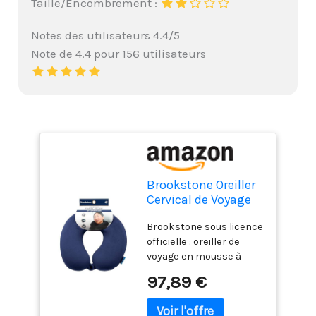
Taille/Encombrement :
Notes des utilisateurs 4.4/5
Note de 4.4 pour 156 utilisateurs
Brookstone Oreiller
Cervical de Voyage
en Mousse à
Brookstone sous licence
mémoire de Forme
officielle : oreiller de
pour Vacances,
voyage en mousse à
Avion, Train, Bus et
mémoire de forme ;
Voiture, Bleu
97,89 €
produits distinctifs,
innovants et de qualité
pour les femmes, les