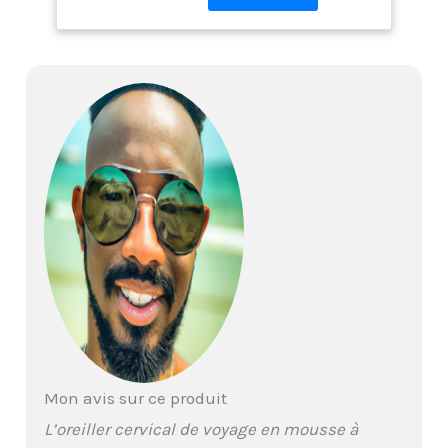
hommes et les enfants
de tous âges ; la nouvelle
gamme d'accessoires de
voyage Brookstone est
conçue pour ajouter un
confort, une
organisation et un
rangement élevés aux
voyageurs à des prix
abordables. Visitez notre
boutique pour trouver
des cadeaux que tout
voyageur adorera et
adorera Oreiller de
voyage en mousse à
mémoire de forme :
l'oreiller de voyage en
mousse à mémoire de
Mon avis sur ce produit
forme Brookstone est
un oreiller en mousse à
L’oreiller cervical de voyage en mousse à
mémoire de forme en