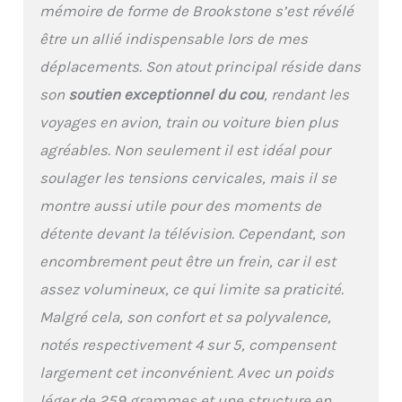
mémoire de forme de Brookstone s’est révélé
forme de U conçu pour
fournir un confort ultime
être un allié indispensable lors de mes
lors de longs voyages.
déplacements. Son atout principal réside dans
L'oreiller est rempli de
mousse à mémoire de
son
soutien exceptionnel du cou
, rendant les
forme réactive haute
voyages en avion, train ou voiture bien plus
densité et recouvert de
polaire luxueuse de
agréables. Non seulement il est idéal pour
haute qualité qui offre un
soulager les tensions cervicales, mais il se
soutien exceptionnel à
votre tête et votre cou.
montre aussi utile pour des moments de
Que ce soit en avion, en
détente devant la télévision. Cependant, son
train, en voiture ou en
bus, cet oreiller
encombrement peut être un frein, car il est
ergonomique en U est
assez volumineux, ce qui limite sa praticité.
parfait pour soutenir le
sommeil droit. Soutien
Malgré cela, son confort et sa polyvalence,
de la tête et du cou : ce
notés respectivement 4 sur 5, compensent
coussin de soutien du
cou peut aider à rendre
largement cet inconvénient. Avec un poids
le voyage plus
léger de 259 grammes et une structure en