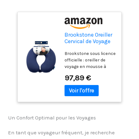
Brookstone Oreiller
Cervical de Voyage
en Mousse à
Brookstone sous licence
mémoire de Forme
officielle : oreiller de
pour Vacances,
voyage en mousse à
Avion, Train, Bus et
mémoire de forme ;
Voiture, Bleu
97,89 €
produits distinctifs,
innovants et de qualité
pour les femmes, les
hommes et les enfants
de tous âges ; la nouvelle
gamme d'accessoires de
Un Confort Optimal pour les Voyages
voyage Brookstone est
conçue pour ajouter un
confort, une
En tant que voyageur fréquent, je recherche
organisation et un