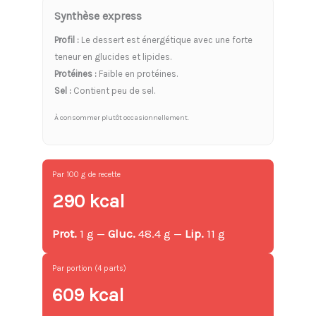
Synthèse express
Profil :
Le dessert est énergétique avec une forte
teneur en glucides et lipides.
Protéines :
Faible en protéines.
Sel :
Contient peu de sel.
À consommer plutôt occasionnellement.
Par 100 g de recette
290 kcal
Prot.
1 g —
Gluc.
48.4 g —
Lip.
11 g
Par portion (4 parts)
609 kcal