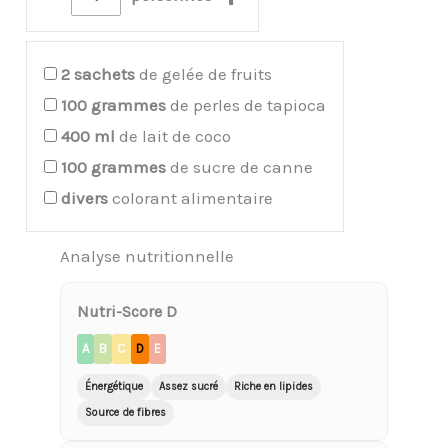
2
sachets
de gelée de fruits
100
grammes
de perles de tapioca
400
ml
de lait de coco
100
grammes
de sucre de canne
divers
colorant alimentaire
Analyse nutritionnelle
Nutri-Score D
A
B
C
D
E
Énergétique
Assez sucré
Riche en lipides
Source de fibres