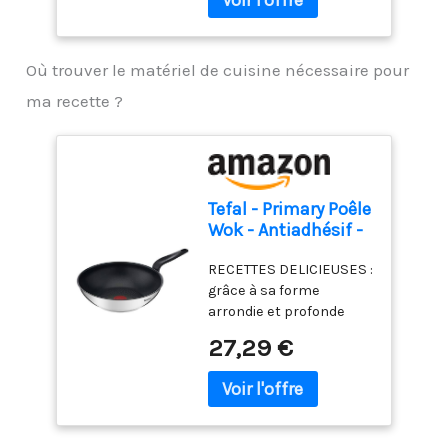
ours en gélatine. Si vous
pouvez cuire des pâtes,
du riz ou des nouilles
Où trouver le matériel de cuisine nécessaire pour
ramen, alors vous
pouvez certainement
ma recette ?
cuisiner ces perles de
tapioca.
Tefal - Primary Poêle
Wok - Antiadhésif -
28 cm - Inox
RECETTES DELICIEUSES :
grâce à sa forme
arrondie et profonde
cette poêle wok est
27,29 €
idéale pour faire sauter
des légumes, de la
viande ou du poisson
GARANTIE 10 ANS :
garantissant des