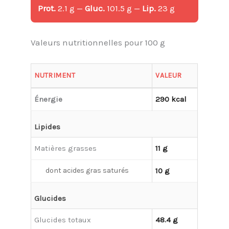
Prot.
2.1 g —
Gluc.
101.5 g —
Lip.
23 g
Valeurs nutritionnelles pour 100 g
NUTRIMENT
VALEUR
Énergie
290 kcal
Lipides
Matières grasses
11 g
dont acides gras saturés
10 g
Glucides
Glucides totaux
48.4 g