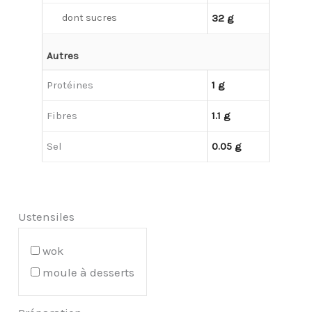
dont sucres
32 g
Autres
Protéines
1 g
Fibres
1.1 g
Sel
0.05 g
Ustensiles
wok
moule à desserts