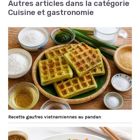
Autres articles dans la catégorie
extérieur, pratique et
mm de diamètre, 80
nomade.
mm de hauteur), ces
Cuisine et gastronomie
coupes sont
compatibles avec le
lave-vaisselle, offrant
une grande commodité
au quotidien.
Recette gaufres vietnamiennes au pandan