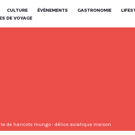
CULTURE
ÉVÉNEMENTS
GASTRONOMIE
LIFES
ES DE VOYAGE
âte de haricots mungo : délice asiatique maison