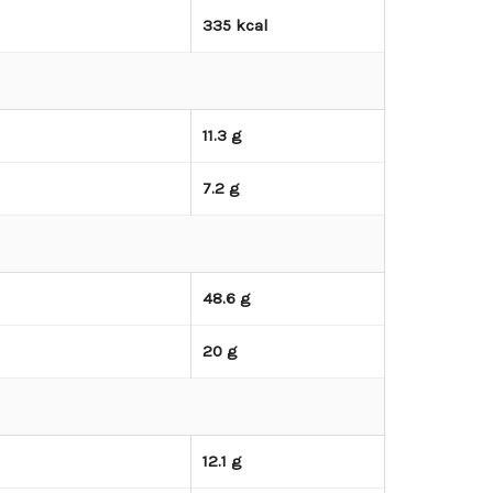
335 kcal
11.3 g
7.2 g
48.6 g
20 g
12.1 g