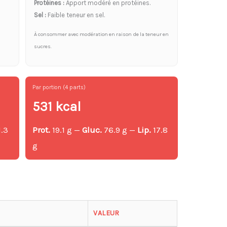
Protéines :
Apport modéré en protéines.
Sel :
Faible teneur en sel.
À consommer avec modération en raison de la teneur en
sucres.
Par portion (4 parts)
531 kcal
1.3
Prot.
19.1 g —
Gluc.
76.9 g —
Lip.
17.8
g
g
VALEUR