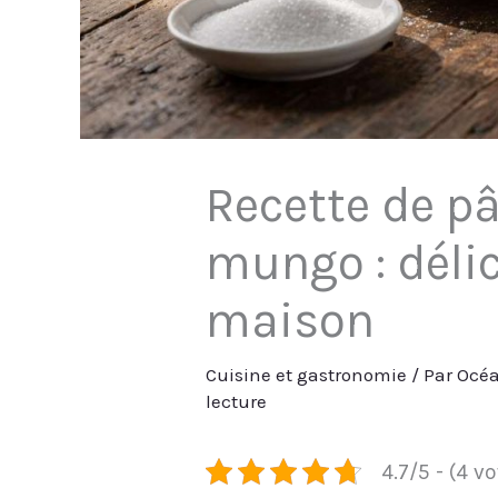
Recette de pâ
mungo : déli
maison
Cuisine et gastronomie
/ Par
Océa
lecture
4.7/5 - (4 v