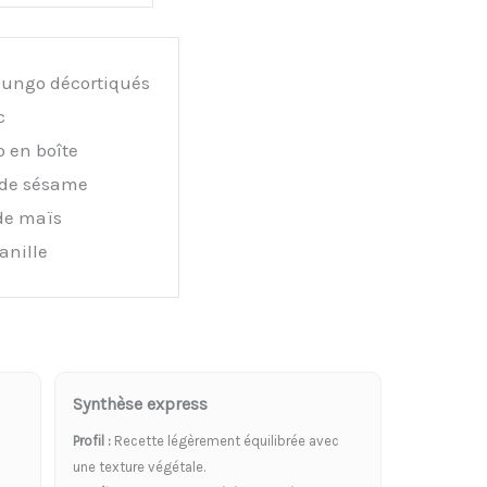
mungo décortiqués
c
o en boîte
 de sésame
de maïs
anille
Synthèse express
Profil :
Recette légèrement équilibrée avec
une texture végétale.