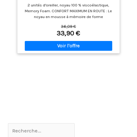
2 unités d'oreiller, noyau 100 % viscoélastique,
Memory Foam. CONFORT MAXIMUM EN ROUTE : Le
noyau en mousse à mémoire de forme
(viscoélastique) haute densité s'adapte
36,09 €
parfaitement à la morphologie de votre cou et de
33,90 €
votre tête. Il offre un soutien cervical optimal pour
éviter les douleurs et les contractures lors de vos
trajets en voiture, train ou avion. TECHNOLOGIE ALOE
VERA : La housse extérieure bénéficie d'un
traitement spécial à l'Aloe Vera, apportant une
douceur extraordinaire et des propriétés
apaisantes pour la peau. Entièrement respirante et
hypoallergénique, elle favorise un sommeil frais et
réparateur. FACILE À LAVER ET HYGIÉNIQUE : Gardez
vos oreillers toujours comme neufs. La housse est
équipée d'une fermeture éclair invisible pour un
retrait facile et un lavage en machine en toute
sécurité. Le tissu respirant repousse l'humidité et
les mauvaises odeurs. FORMAT MINI ET ENROULABLE
: Conçus en format MINI (43x24 cm) pour vous
accompagner partout sans encombrement