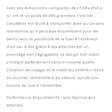
latérales de rangement,
vous pouvez les ranger
Avec des dimensions compactes de 27,94 x 25,4 x
lors de vos
0,1 cm et un poids de 390 grammes, l’oreiller
déplacements lors de
CloudBliss est facile à transporter. Bien qu’un avis
l'utilisation Portable et
peu encombrant : la
mentionne qu’il peut être encombrant pour les
taille de l'oreiller de
petits sacs, la possibilité de le fixer à l’extérieur
voyage est de 27,9 x 25,4
x 13,2 cm avec un sac de
d’un sac à dos grâce à ses attaches est un
voyage portable. Avec
avantage non négligeable. Le design noir sobre
son bouton-pression, ce
coussin de nuque peut
s’intègre parfaitement dans n’importe quelle
être attaché à vos
situation de voyage, et le matériau extérieur doux
bagages sans prendre
de place
au toucher, semblable à du velours, ajoute une
supplémentaire, ce qui
touche de luxe à l’ensemble.
le rend plus pratique à
transporter Votre
partenaire de voyage :
Performance et ajustabilité : une réponse aux
vous pouvez utiliser un
attentes
coussin de voyage pour