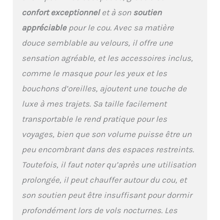
pouvez régler l'angle et
confort exceptionnel
et à son
soutien
le relâchement du
appréciable
pour le cou. Avec sa matière
coussin de nuque à tout
moment pour répondre
douce semblable au velours, il offre une
aux différents besoins
sensation agréable, et les accessoires inclus,
de taille de cou, ce qui
est bon pour protéger
comme le masque pour les yeux et les
les vertèbres cervicales
bouchons d’oreilles, ajoutent une touche de
Détails attentionnés :
nous cachons la
luxe à mes trajets. Sa taille facilement
fermeture éclair pour
transportable le rend pratique pour les
éviter le contact direct
de la peau avec la
voyages, bien que son volume puisse être un
chaîne, évitant
peu encombrant dans des espaces restreints.
efficacement les
Toutefois, il faut noter qu’après une utilisation
rayures, et l'apparence
semble plus propre;
prolongée, il peut chauffer autour du cou, et
équipé d'un masque pour
son soutien peut être insuffisant pour dormir
les yeux, de bouchons
d'oreilles, d'un étui pour
profondément lors de vols nocturnes. Les
bouchons d'oreilles pour