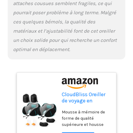
attaches cousues semblent fragiles, ce qui
répondre à vos besoins
de repos lors de vos
pourrait poser problème à long terme. Malgré
déplacements ; conçu
ces quelques bémols, la qualité des
avec des poches
latérales de rangement,
matériaux et l’ajustabilité font de cet oreiller
vous pouvez les ranger
un choix solide pour qui recherche un confort
lors de vos
déplacements lors de
optimal en déplacement.
l'utilisation Portable et
peu encombrant : la
taille de l'oreiller de
voyage est de 27,9 x 25,4
x 13,2 cm avec un sac de
voyage portable. Avec
son bouton-pression, ce
CloudBliss Oreiller
coussin de nuque peut
de voyage en
être attaché à vos
mousse à mémoire
bagages sans prendre
Mousse à mémoire de
de forme de qualité
de place
forme de qualité
supérieure,
supplémentaire, ce qui
supérieure et housse
confortable et
le rend plus pratique à
respirante : l'oreiller de
offrant un bon