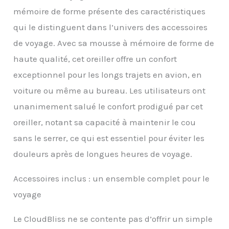
votre cou. Le coussin de
mémoire de forme présente des caractéristiques
voyage est également
recouvert d'une couche
qui le distinguent dans l’univers des accessoires
de tissu respirant pour
de voyage. Avec sa mousse à mémoire de forme de
un repos plus
confortable 【Design
haute qualité, cet oreiller offre un confort
ergonomique de soutien
exceptionnel pour les longs trajets en avion, en
de la
tête/cou/menton】
voiture ou même au bureau. Les utilisateurs ont
Notre coussin de voyage
unanimement salué le confort prodigué par cet
peut s'adapter et
soutenir votre tête et
oreiller, notant sa capacité à maintenir le cou
votre cou grâce à son
sans le serrer, ce qui est essentiel pour éviter les
design incurvé unique,
réduisant la charge sur
douleurs après de longues heures de voyage.
votre tête et votre cou.
Avec le cordon réglable
Accessoires inclus : un ensemble complet pour le
supplémentaire, vous
voyage
pouvez régler l'angle et
le relâchement du
coussin de nuque à tout
Le CloudBliss ne se contente pas d’offrir un simple
moment pour répondre