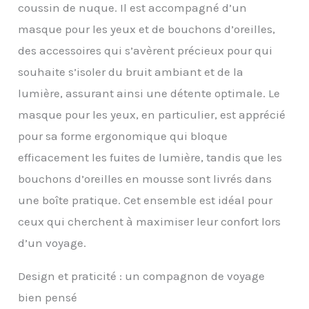
coussin de nuque. Il est accompagné d’un
aux différents besoins
de taille de cou, ce qui
masque pour les yeux et de bouchons d’oreilles,
est bon pour protéger
des accessoires qui s’avèrent précieux pour qui
les vertèbres cervicales
Détails attentionnés :
souhaite s’isoler du bruit ambiant et de la
nous cachons la
lumière, assurant ainsi une détente optimale. Le
fermeture éclair pour
éviter le contact direct
masque pour les yeux, en particulier, est apprécié
de la peau avec la
pour sa forme ergonomique qui bloque
chaîne, évitant
efficacement les
efficacement les fuites de lumière, tandis que les
rayures, et l'apparence
bouchons d’oreilles en mousse sont livrés dans
semble plus propre;
équipé d'un masque pour
une boîte pratique. Cet ensemble est idéal pour
les yeux, de bouchons
ceux qui cherchent à maximiser leur confort lors
d'oreilles, d'un étui pour
d’un voyage.
bouchons d'oreilles pour
répondre à vos besoins
de repos lors de vos
Design et praticité : un compagnon de voyage
déplacements ; conçu
bien pensé
avec des poches