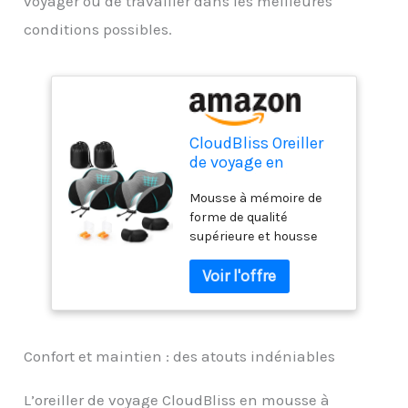
voyager ou de travailler dans les meilleures
conditions possibles.
CloudBliss Oreiller
de voyage en
mousse à mémoire
Mousse à mémoire de
de forme de qualité
forme de qualité
supérieure,
supérieure et housse
confortable et
respirante : l'oreiller de
offrant un bon
voyage CloudBliss est
maintien, coussin
fabriqué en mousse à
de nuque pour
mémoire de forme de
dormir, voyage,
qualité supérieure qui
avion, voiture,
est douce et offre un
bureau et maison
Confort et maintien : des atouts indéniables
bon soutien pour
(noir
s'adapter à la courbe de
L’oreiller de voyage CloudBliss en mousse à