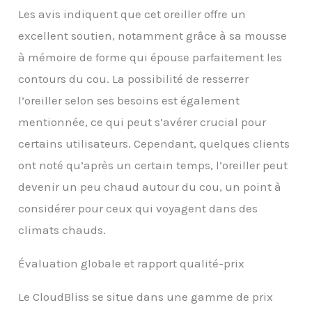
protéger votre colonne
Les avis indiquent que cet oreiller offre un
cervicale en fournissant
un soutien pour votre
excellent soutien, notamment grâce à sa mousse
cou lorsque vous êtes
à mémoire de forme qui épouse parfaitement les
assis dans le siège d'un
avion, d'une voiture, d'un
contours du cou. La possibilité de resserrer
train ou d'un bus, et c'est
l’oreiller selon ses besoins est également
également une bonne
idée de l'utiliser au
mentionnée, ce qui peut s’avérer crucial pour
bureau et à la maison
certains utilisateurs. Cependant, quelques clients
ont noté qu’après un certain temps, l’oreiller peut
devenir un peu chaud autour du cou, un point à
considérer pour ceux qui voyagent dans des
climats chauds.
Évaluation globale et rapport qualité-prix
Le CloudBliss se situe dans une gamme de prix