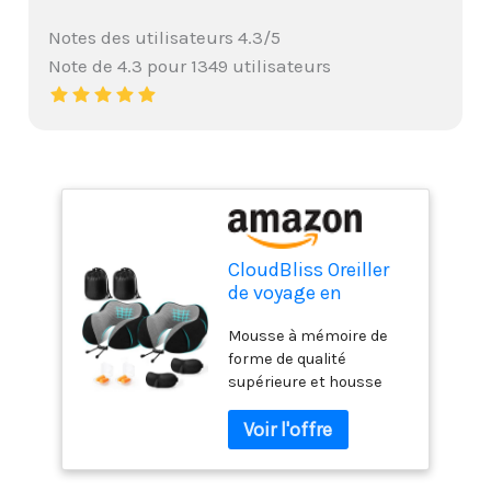
Notes des utilisateurs 4.3/5
Note de 4.3 pour 1349 utilisateurs
CloudBliss Oreiller
de voyage en
mousse à mémoire
Mousse à mémoire de
de forme de qualité
forme de qualité
supérieure,
supérieure et housse
confortable et
respirante : l'oreiller de
offrant un bon
voyage CloudBliss est
maintien, coussin
fabriqué en mousse à
de nuque pour
mémoire de forme de
dormir, voyage,