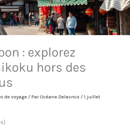
on : explorez
ikoku hors des
tus
res de voyage
/ Par
Océane Delacroix
/
1 juillet
es)