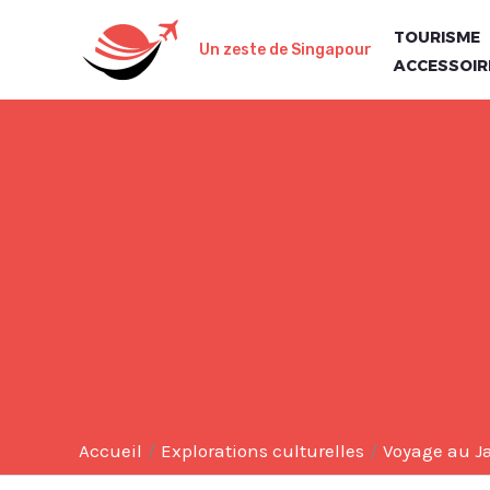
Aller
TOURISME
au
Un zeste de Singapour
ACCESSOIR
contenu
Accueil
Explorations culturelles
Voyage au Ja