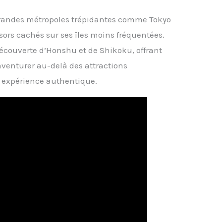
 grandes métropoles trépidantes comme Tokyo
ésors cachés sur ses îles moins fréquentées.
 découverte d’Honshu et de Shikoku, offrant
’aventurer au-delà des attractions
e expérience authentique.