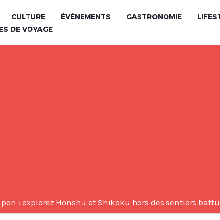
CULTURE
ÉVÉNEMENTS
GASTRONOMIE
LIFES
ES DE VOYAGE
pon : explorez Honshu et Shikoku hors des sentiers battu