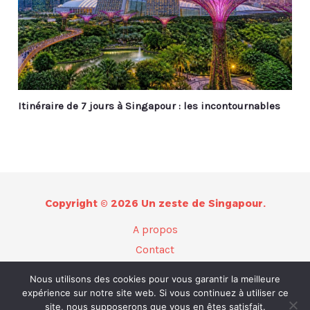
Itinéraire de 7 jours à Singapour : les incontournables
Copyright © 2026 Un zeste de Singapour.
A propos
Contact
Plan du site
Nous utilisons des cookies pour vous garantir la meilleure
Mentions légales
expérience sur notre site web. Si vous continuez à utiliser ce
site, nous supposerons que vous en êtes satisfait.
Politique de confidentialité