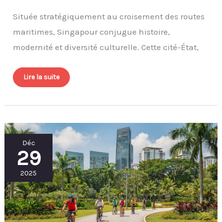
Située stratégiquement au croisement des routes
maritimes, Singapour conjugue histoire,
modernité et diversité culturelle. Cette cité-État,
Lire la suite
Faire
Déc
du
29
vélo
à
Singapour
:
2025
conseils
et
itinéraires