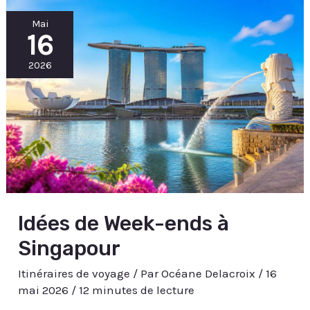
Idées
Mai
de
16
Week-
ends
à
Singapour
2026
Idées de Week-ends à
Singapour
Itinéraires de voyage
/ Par
Océane Delacroix
/
16
mai 2026
/
12 minutes de lecture