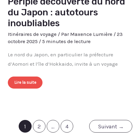
Périple découverte du nord
du Japon : autotours
inoubliables
Itinéraires de voyage
/ Par
Maxence Lumière
/
23
octobre 2025
/
5 minutes de lecture
Le nord du Japon, en particulier la préfecture
d’Aomori et l’île d’Hokkaido, invite à un voyage
Lire la suite
1
2
…
4
Suivant
→