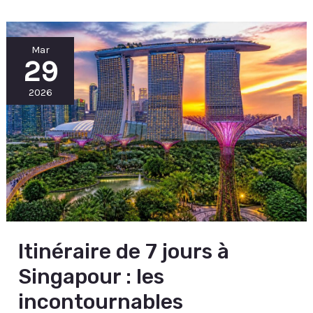
Itinéraire
Mar
de
29
7
jours
à
Singapour
2026
:
les
incontournables
Itinéraire de 7 jours à
Singapour : les
incontournables