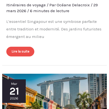
Itinéraires de voyage
/ Par
Océane Delacroix
/
29
mars 2026
/
6 minutes de lecture
L’essentiel Singapour est une symbiose parfaite
entre tradition et modernité. Des jardins futuristes
émergent au milieu
Lire la suite
Visiter
Mar
Singapour
21
en
3
jours
:
2026
itinéraire
et
conseils