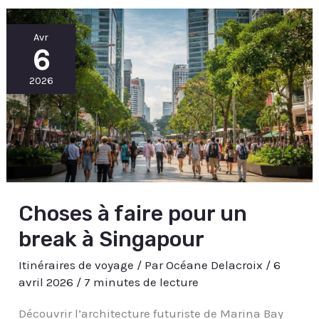
Choses
Avr
à
6
faire
pour
un
break
2026
à
Singapour
Choses à faire pour un
break à Singapour
Itinéraires de voyage
/ Par
Océane Delacroix
/
6
avril 2026
/
7 minutes de lecture
Découvrir l’architecture futuriste de Marina Bay