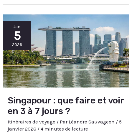
Singapour
Jan
:
5
que
faire
et
voir
2026
en
3
à
7
jours
?
Singapour : que faire et voir
en 3 à 7 jours ?
Itinéraires de voyage
/ Par
Léandre Sauvageon
/
5
janvier 2026
/
4 minutes de lecture