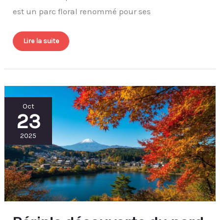
est un parc floral renommé pour ses
Lire la suite
Périple
Oct
découverte
23
du
nord
du
Japon
2025
:
autotours
inoubliables