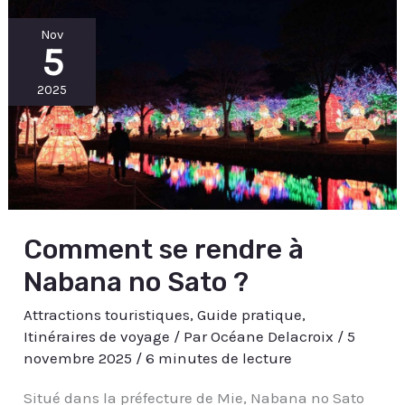
Comment
Nov
se
5
rendre
à
Nabana
no
2025
Sato
?
Comment se rendre à
Nabana no Sato ?
Attractions touristiques
,
Guide pratique
,
Itinéraires de voyage
/ Par
Océane Delacroix
/
5
novembre 2025
/
6 minutes de lecture
Situé dans la préfecture de Mie, Nabana no Sato