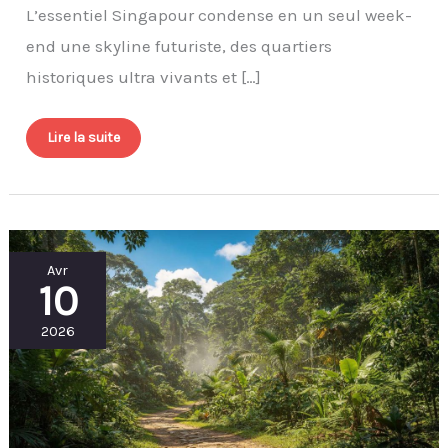
L’essentiel Singapour condense en un seul week-
end une skyline futuriste, des quartiers
historiques ultra vivants et […]
Lire la suite
Nature
Avr
et
10
randonnée
à
Singapour
:
2026
découvrez
les
meilleurs
spots