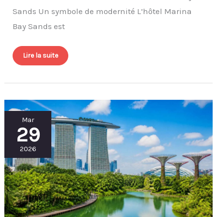
Sands Un symbole de modernité L’hôtel Marina
Bay Sands est
Lire la suite
Que
Mar
visiter
29
à
Singapour
en
4
2026
jours
avec
un
budget
serré
?