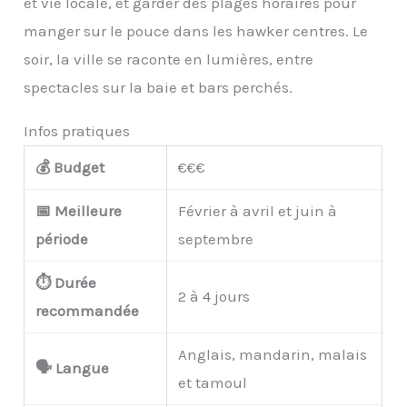
et vie locale, et garder des plages horaires pour
manger sur le pouce dans les hawker centres. Le
soir, la ville se raconte en lumières, entre
spectacles sur la baie et bars perchés.
Infos pratiques
💰 Budget
€€€
📅 Meilleure
Février à avril et juin à
période
septembre
⏱️ Durée
2 à 4 jours
recommandée
Anglais, mandarin, malais
🗣️ Langue
et tamoul