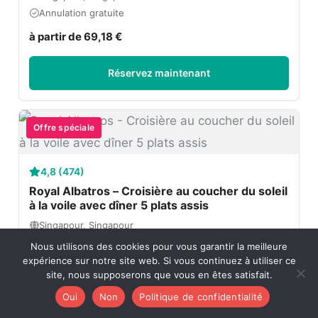
Annulation gratuite
à partir de 69,18 €
Réservez maintenant
Offre spéciale
4,8 (474)
Royal Albatros – Croisière au coucher du soleil
à la voile avec dîner 5 plats assis
Singapour, Singapour
Annulation gratuite
Nous utilisons des cookies pour vous garantir la meilleure
expérience sur notre site web. Si vous continuez à utiliser ce
à partir de 184,70 €
site, nous supposerons que vous en êtes satisfait.
Oui
Non
Politique de confidentialité
Réservez maintenant