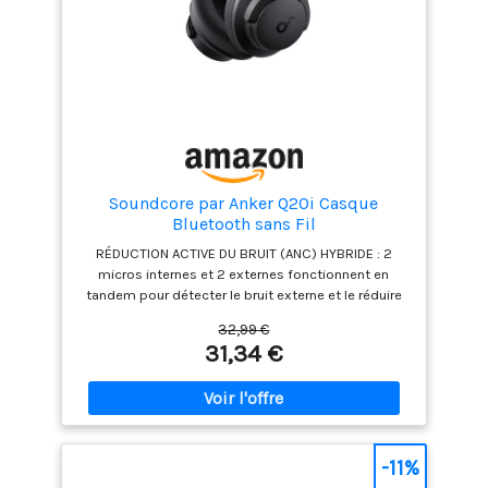
Soundcore par Anker Q20i Casque
Bluetooth sans Fil
RÉDUCTION ACTIVE DU BRUIT (ANC) HYBRIDE : 2
micros internes et 2 externes fonctionnent en
tandem pour détecter le bruit externe et le réduire
efficacement, jusqu'à 90 %, comme les bruits des
32,99 €
moteurs de voitures et d'avions. PLONGEZ AU CŒUR
31,34 €
D'UN SON PRÉCIS : le casque antibruit est doté de
grands transducteurs dynamiques de 40 mm qui
produisent un son détaillé et des rythmes
puissants grâce à la technologie BassUp.
Compatible avec la norme Hi-Res Audio via le câble
auxiliaire pour un son plus précis. AUTONOMIE DE 40
-11%
HEURES ET CHARGE RAPIDE : grâce à 40 heures