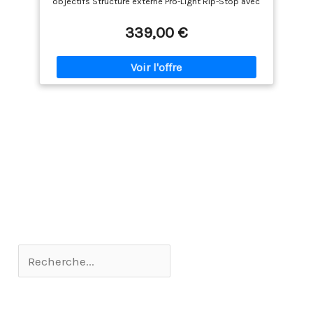
objectifs Structure externe Pro-Light Rip-Stop avec
plus de durabilité et de sécurité, de sangles pour
tissu anti-déchirures Conception légère et
accessoires supplémentaires, d’une housse de
résistante pour des performances durables 1 x
339,00 €
pluie et d’une poche AirTag cachée pour plus de
Manfrotto Valise à roulettes Pro Light Reloader
sécurité
Switch-55 pour matériel photo