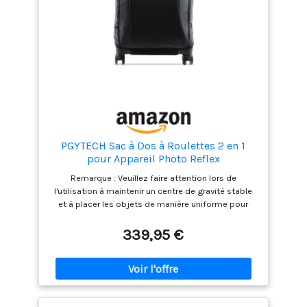
PGYTECH Sac à Dos à Roulettes 2 en 1
pour Appareil Photo Reflex
Numérique/SLR/Trépied de Voyage,
Remarque : Veuillez faire attention lors de
Bagage à Roulettes avec et Housse de
l'utilisation à maintenir un centre de gravité stable
Pluie, Compatible avec Ordinateur
et à placer les objets de manière uniforme pour
Portable 17 Pouces Canon/Nikon
éviter que la boîte ne se renverse Mode double : Le
mode valise à roulettes convient aux surfaces
339,95 €
urbaines et autres surfaces planes pour des
voyages faciles, tandis que le mode sac à dos
répond aux besoins de portage dans des scénarios
outdoor complexes Rangement personnalisé : Le
compartiment principal utilise un système de