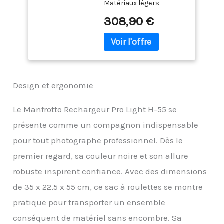
Matériaux légers
inspirés des standards
308,90 €
militaires Fixation pour
trépied Leviers de
verrouillage sécurisés 1 x
Manfrotto Valise photo à
roulettes ProLight
Reloader Tough-55
Design et ergonomie
HighLid
Le Manfrotto Rechargeur Pro Light H-55 se
présente comme un compagnon indispensable
pour tout photographe professionnel. Dès le
premier regard, sa couleur noire et son allure
robuste inspirent confiance. Avec des dimensions
de 35 x 22,5 x 55 cm, ce sac à roulettes se montre
pratique pour transporter un ensemble
conséquent de matériel sans encombre. Sa