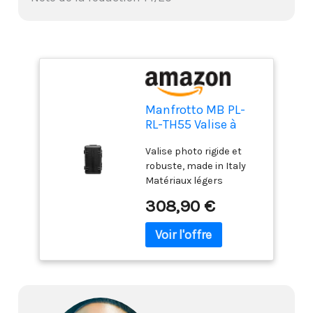
Manfrotto MB PL-
RL-TH55 Valise à
roulette pour
Valise photo rigide et
Appareil photo Noir
robuste, made in Italy
Matériaux légers
inspirés des standards
308,90 €
militaires Fixation pour
trépied Leviers de
verrouillage sécurisés 1 x
Manfrotto Valise photo à
roulettes ProLight
Reloader Tough-55
HighLid