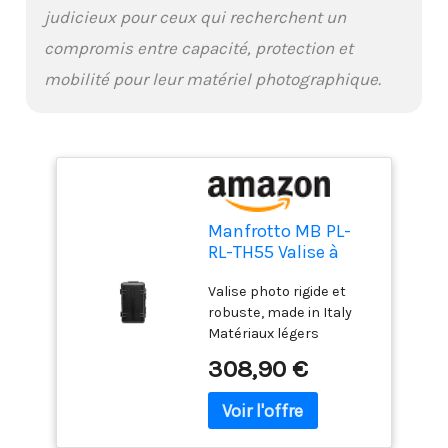
judicieux pour ceux qui recherchent un
compromis entre capacité, protection et
mobilité pour leur matériel photographique.
Manfrotto MB PL-
RL-TH55 Valise à
roulette pour
Valise photo rigide et
Appareil photo Noir
robuste, made in Italy
Matériaux légers
inspirés des standards
308,90 €
militaires Fixation pour
trépied Leviers de
verrouillage sécurisés 1 x
Manfrotto Valise photo à