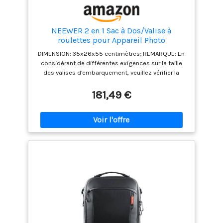
NEEWER 2 en 1 Sac à Dos/Valise à
roulettes pour Appareil Photo
DIMENSION: 35x26x55 centimètres; REMARQUE: En
considérant de différentes exigences sur la taille
des valises d'embarquement, veuillez vérifier la
taille avant d'acheter; Sac convertible à roulettes,
qui se transforme d'une valise en sac à dos; Valise
181,49 €
cabine LARGE CAPACITE: Capable d'y mettre un
DSLR complet avec l'objectif attaché; 11
compartiments supplémentaires pour objectifs,
chargeurs, batteries, filtres, etc. INOVATION DE
STOCKAGE: Compartment rembourré pour une
tablette ou portable de 17 pouces; poches avant,
sangles latérales pour un trépied; 2 poches
latérales avec de l'espace pour les cartes mémoire
CONSTRUCTION DURABLE ET ROBUSTE: RouLettes
robustes de qualité et poignée télescopique pour
une mobilité flexible; poignée supérieure pratique
pour le levage IMPERMEABLE: Rain cover included,
helps to prevent from rain and dust