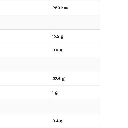
280 kcal
15.2 g
9.8 g
27.6 g
1 g
8.4 g