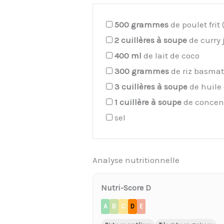
500
grammes
de poulet frit
2
cuillères à soupe
de curry
400
ml
de lait de coco
300
grammes
de riz basmat
3
cuillères à soupe
de huile
1
cuillère à soupe
de concent
sel
Analyse nutritionnelle
Nutri-Score D
A
B
C
D
E