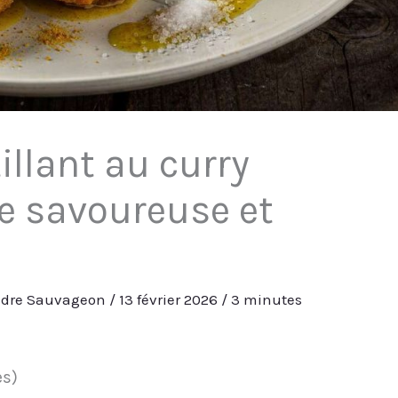
illant au curry
te savoureuse et
ndre Sauvageon
/
13 février 2026
/
3 minutes
es)