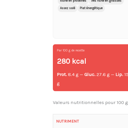
Riche en protéines
Très riche en graisses
Assez salé
Plat énergétique
Par 100 g de recette
280 kcal
Prot.
8.4 g —
Gluc.
27.6 g —
Lip.
15
g
Valeurs nutritionnelles pour 100 
NUTRIMENT