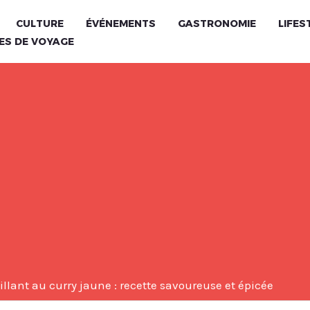
CULTURE
ÉVÉNEMENTS
GASTRONOMIE
LIFES
ES DE VOYAGE
illant au curry jaune : recette savoureuse et épicée