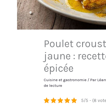
Poulet croust
jaune : recet
épicée
Cuisine et gastronomie
/ Par
Léa
de lecture
5/5 - (8 vot