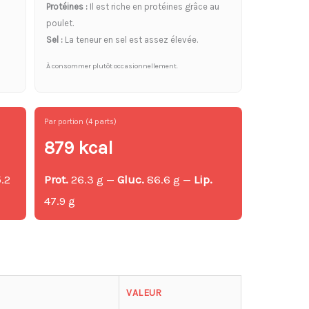
Protéines :
Il est riche en protéines grâce au
poulet.
Sel :
La teneur en sel est assez élevée.
À consommer plutôt occasionnellement.
Par portion (4 parts)
879 kcal
.2
Prot.
26.3 g —
Gluc.
86.6 g —
Lip.
47.9 g
g
VALEUR