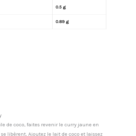
0.5 g
0.89 g
y
e de coco, faites revenir le curry jaune en
e libèrent. Ajoutez le lait de coco et laissez