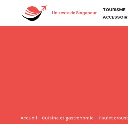
Aller
TOURISME
au
Un zeste de Singapour
ACCESSOIR
contenu
Accueil
Cuisine et gastronomie
Poulet croust