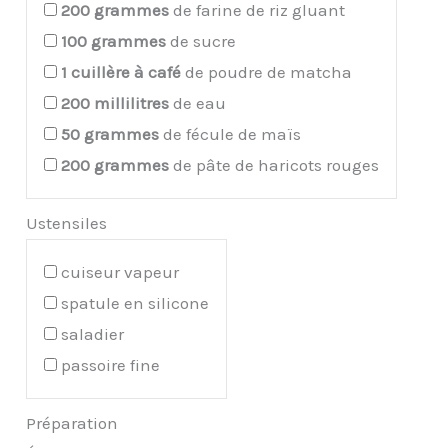
200
grammes
de farine de riz gluant
100
grammes
de sucre
1
cuillère à café
de poudre de matcha
200
millilitres
de eau
50
grammes
de fécule de maïs
200
grammes
de pâte de haricots rouges
Ustensiles
cuiseur vapeur
spatule en silicone
saladier
passoire fine
Préparation