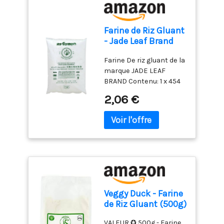
Farine de Riz Gluant
- Jade Leaf Brand
454g
Farine De riz gluant de la
marque JADE LEAF
BRAND Contenu: 1 x 454
Gram Pays d'origine:
2,06 €
Thaïlande De la marque
JADE LEAF BRAND
Qualité supérieure
Veggy Duck - Farine
de Riz Gluant (500g)
VALEUR ✪ 500g - Farine