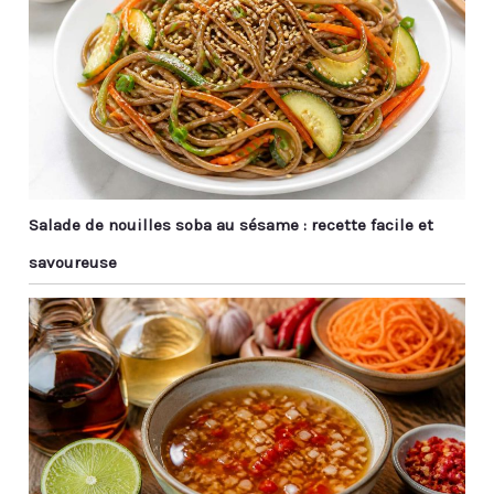
avez des questions sur
facile à utiliser : Le
nos tenons en bois,
mélangeur de peinture
n'hésitez pas à nous
en bois est lisse et sans
contacter par e-mail et
écharde, de sorte qu’il
nous les résoudrons
ne blesse pas les mains
pour vous dès que
lors de l’utilisation. Sa
possible.
conception légère offre
une prise en main
agréable et une
Salade de nouilles soba au sésame : recette facile et
manipulation flexible,
idéale pour les travaux
savoureuse
manuels prolongés, en
particulier pour les
applications
nécessitant un contrôle
précis, telles que le
modélisme et le
mélange de peinture.