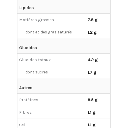
Lipides
Matières grasses
7.8 g
dont acides gras saturés
1.2 g
Glucides
Glucides totaux
4.2 g
dont sucres
1.7 g
Autres
Protéines
9.5 g
Fibres
1.1 g
Sel
1.1 g