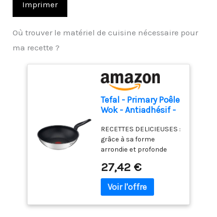
Imprimer
Où trouver le matériel de cuisine nécessaire pour
ma recette ?
Tefal - Primary Poêle
Wok - Antiadhésif -
28 cm - Inox
RECETTES DELICIEUSES :
grâce à sa forme
arrondie et profonde
cette poêle wok est
27,42 €
idéale pour faire sauter
des légumes, de la
viande ou du poisson
GARANTIE 10 ANS :
garantissant des