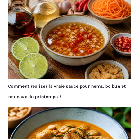
partager un repas
(Noel, anniversaire...)
japonais typique en duo.
pour faire plaisir ou se
Immersion totale dans
faire plaisir. ⛩️ EN
la gastronomie
DIRECT D’ASIE - La
nipponne pour le plus
Chineuse est une
grand plaisir de vos
marque française qui
papilles ! 🎁 IDÉE
source et importe des
CADEAU ORIGINALE -
objets traditionnels
Livré dans son élégant
asiatiques. Services à
coffret cadeau, cet
thé, jardins japonais,
ensemble bols et
bijoux, statuettes,
baguettes japonais au
calligraphies, décos
style zen décoré de
zen… Nous recherchons
fleurs de cerisier
Comment réaliser la vraie sauce pour nems, bo bun et
les plus belles idées
constituera une idée
cadeau et décoration
rouleaux de printemps ?
cadeau originale qui
pour agrémenter vos
ravira les amateurs de
intérieurs et faire
cuisine nipponne. Un
voyager vos proches.
objet déco à offrir en
toute occasion (Noel,
anniversaire...) pour faire
plaisir ou se faire plaisir.