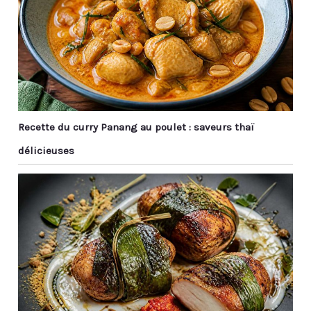
⛩️ EN DIRECT D’ASIE - La
Chineuse est une
marque française qui
source et importe des
objets traditionnels
asiatiques. Services à
thé, jardins japonais,
bijoux, statuettes,
Recette du curry Panang au poulet : saveurs thaï
calligraphies, décos
zen… Nous recherchons
délicieuses
les plus belles idées
cadeau et décoration
pour agrémenter vos
intérieurs et faire
voyager vos proches.