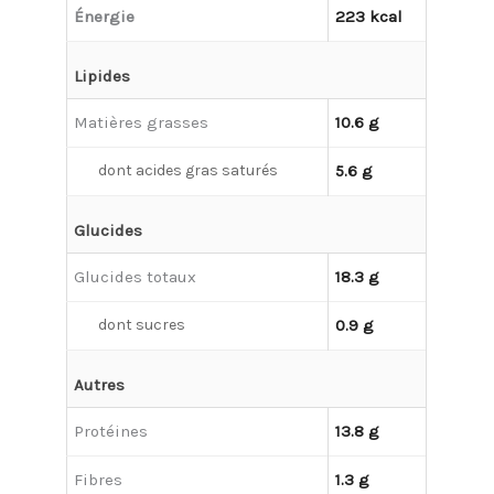
Énergie
223 kcal
Lipides
Matières grasses
10.6 g
dont acides gras saturés
5.6 g
Glucides
Glucides totaux
18.3 g
dont sucres
0.9 g
Autres
Protéines
13.8 g
Fibres
1.3 g