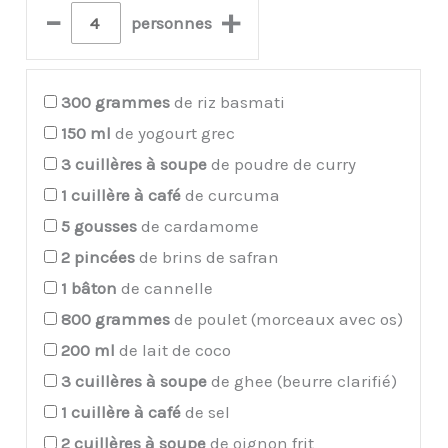
–
+
personnes
300
grammes
de riz basmati
150
ml
de yogourt grec
3
cuillères à soupe
de poudre de curry
1
cuillère à café
de curcuma
5
gousses
de cardamome
2
pincées
de brins de safran
1
bâton
de cannelle
800
grammes
de poulet (morceaux avec os)
200
ml
de lait de coco
3
cuillères à soupe
de ghee (beurre clarifié)
1
cuillère à café
de sel
2
cuillères à soupe
de oignon frit