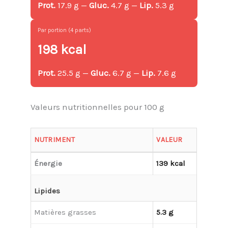
Prot.
17.9 g —
Gluc.
4.7 g —
Lip.
5.3 g
Par portion (4 parts)
198 kcal
Prot.
25.5 g —
Gluc.
6.7 g —
Lip.
7.6 g
Valeurs nutritionnelles pour 100 g
NUTRIMENT
VALEUR
Énergie
139 kcal
Lipides
Matières grasses
5.3 g