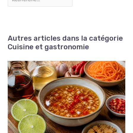
cuisine et toute
inoxydable pèsent 30 g
ce qui le rend
emporter. ✅ LONGUEUR
humeur】Ce set
par paire.5 paires de
parfaitement sécurisé
20 CM ÉPAISSEUR 4,5
comprend quatre
baguettes en acier
pour les enfants, les
MM : Prise en main
couleurs élégantes et
inoxydable par boîte,
adolescents, les adultes
facile, même pour les
apaisantes : blanc, vert,
coffret cadeau parfait
et les personnes âgées.
débutants en baguettes.
noir et bleu. Les détails
pour vos amis et
Plus de risque d’éclats,
Les baguettes de moins
Autres articles dans la catégorie
peints à la main en brun
amoureux pour les
de fissures ou de casse
de 4,5 mm d'épaisseur
chaud complètent
anniversaires ,
Cuisine et gastronomie
accidentelle, pour une
sont difficiles à tenir. ✅
parfaitement chaque
anniversaires, Noël et
utilisation en toute
QU'EST-CE QUE
teinte, vous permettant
pendaison de
tranquillité à la maison.
GENROKU ? Genroku 元
de vous harmoniser
crémaillère, etc. 【Motif
Polyvalent pour Toutes
禄 est une ère japonaise
avec votre décoration de
Laser Unique】: Les
Sortes de Nouilles et
de 1688 à 1704, l'âge d'or
cuisine, votre table
baguettes de haute
Soupes : Grâce à leur
de la période Edo. La
dressée ou même votre
qualité revêtues de
grande capacité de 40
caractéristique des
humeur du jour. Grâce à
titane argenté vous
oz, ces bols sont
"baguettes Genroku" est
quatre couleurs
mettent à l'aise lorsque
parfaitement adaptés à
qu'il y a une rainure au
distinctes, chaque
vous l'utilisez.Les
tous les plats de nouilles
milieu, ce qui facilite la
membre de la famille ou
baguettes en métal
asiatiques : ramen
séparation et
invité peut avoir son
sont laser avec un motif
japonais, nouilles
l'utilisation.
propre bol dédié,
unique.Pas facile de se
Lanzhou, nouilles
rendant les repas plus
décolorer après une
instantanées, udon, pho,
ordonnés et
utilisation à long