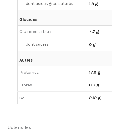
dont acides gras saturés
1.3 g
Glucides
Glucides totaux
4.7 g
dont sucres
0 g
Autres
Protéines
17.9 g
Fibres
0.3 g
Sel
2.12 g
Ustensiles