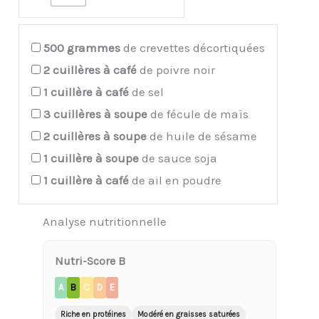
500
grammes
de crevettes décortiquées
2
cuillères à café
de poivre noir
1
cuillère à café
de sel
3
cuillères à soupe
de fécule de maïs
2
cuillères à soupe
de huile de sésame
1
cuillère à soupe
de sauce soja
1
cuillère à café
de ail en poudre
Analyse nutritionnelle
Nutri-Score B
A
B
C
D
E
Riche en protéines
Modéré en graisses saturées