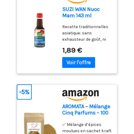
SUZI WAN Nuoc
Mam 143 ml
Recette traditionnelles
asiatique: sans
exhausteur de goût, ni
colorant, ni
1,89 €
conservateur, ni arôme
artificiels. Donnez une
touche d'exotisme en
parfumant vos plats
avec la sauce Nuöc
Màm.. Assaisonnez vos
plats de viandes, de
-5%
poisson et de légumes.
Idéale pour faire vos
AROMATA – Mélange
préparations et
Cinq Parfums – 100
bouillons. Simple
gr/Mélange
d'utilisation: Bouchon
✅ Mélange d’épices
d’épices/Cuisine
pratique avec bec
moulues en sachet kraft
asiatique/Aigre
verseur. Nutriscore C /