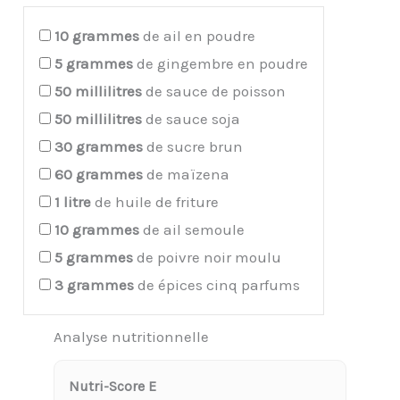
10
grammes
de ail en poudre
5
grammes
de gingembre en poudre
50
millilitres
de sauce de poisson
50
millilitres
de sauce soja
30
grammes
de sucre brun
60
grammes
de maïzena
1
litre
de huile de friture
10
grammes
de ail semoule
5
grammes
de poivre noir moulu
3
grammes
de épices cinq parfums
Analyse nutritionnelle
Nutri-Score E