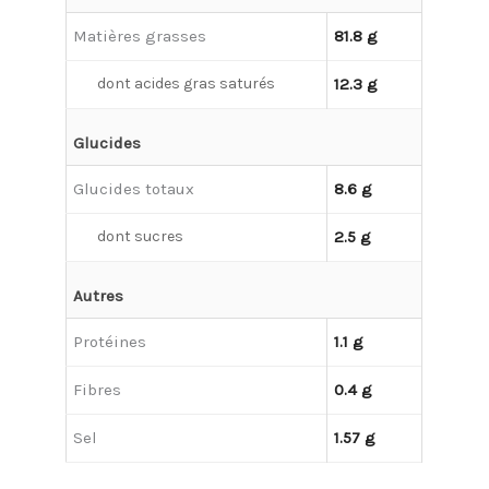
Matières grasses
81.8 g
dont acides gras saturés
12.3 g
Glucides
Glucides totaux
8.6 g
dont sucres
2.5 g
Autres
Protéines
1.1 g
Fibres
0.4 g
Sel
1.57 g