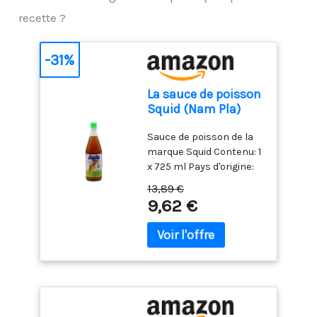
recette ?
-31%
La sauce de poisson
Squid (Nam Pla)
725ml
Sauce de poisson de la
marque Squid Contenu: 1
x 725 ml Pays d'origine:
Thaïlande De la marque
13,89 €
Squid Qualité supérieure
9,62 €