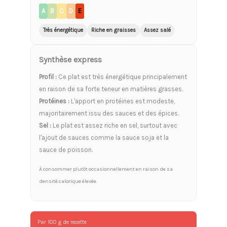
A
B
C
D
E
Très énergétique
Riche en graisses
Assez salé
Synthèse express
Profil :
Ce plat est très énergétique principalement
en raison de sa forte teneur en matières grasses.
Protéines :
L'apport en protéines est modeste,
majoritairement issu des sauces et des épices.
Sel :
Le plat est assez riche en sel, surtout avec
l'ajout de sauces comme la sauce soja et la
sauce de poisson.
À consommer plutôt occasionnellement en raison de sa
densité calorique élevée.
Par 100 g de recette