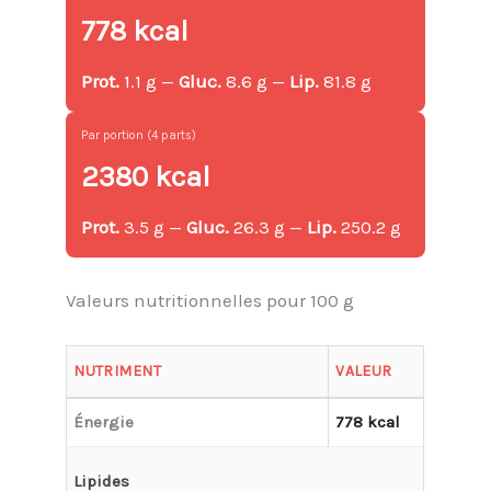
778 kcal
Prot.
1.1 g —
Gluc.
8.6 g —
Lip.
81.8 g
Par portion (4 parts)
2380 kcal
Prot.
3.5 g —
Gluc.
26.3 g —
Lip.
250.2 g
Valeurs nutritionnelles pour 100 g
NUTRIMENT
VALEUR
Énergie
778 kcal
Lipides