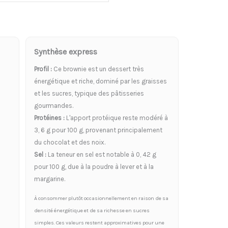
Synthèse express
Profil :
Ce brownie est un dessert très
énergétique et riche, dominé par les graisses
et les sucres, typique des pâtisseries
gourmandes.
Protéines :
L'apport protéique reste modéré à
3, 6 g pour 100 g, provenant principalement
du chocolat et des noix.
Sel :
La teneur en sel est notable à 0, 42 g
pour 100 g, due à la poudre à lever et à la
margarine.
À consommer plutôt occasionnellement en raison de sa
densité énergétique et de sa richesse en sucres
simples. Ces valeurs restent approximatives pour une