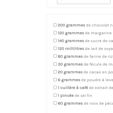
200
grammes
de chocolat no
120
grammes
de margarine 
140
grammes
de sucre de c
120
millilitres
de lait de soy
80
grammes
de farine de riz
30
grammes
de fécule de m
20
grammes
de cacao en po
6
grammes
de poudre à lev
1
cuillère à café
de extrait de
1
pincée
de sel fin
60
grammes
de noix de pé