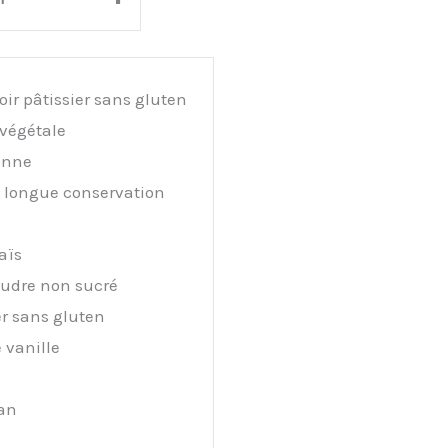
ir pâtissier sans gluten
végétale
anne
a longue conservation
aïs
udre non sucré
er sans gluten
 vanille
can