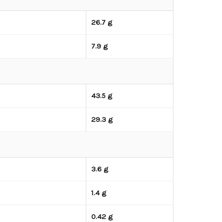
26.7 g
7.9 g
43.5 g
29.3 g
3.6 g
1.4 g
0.42 g