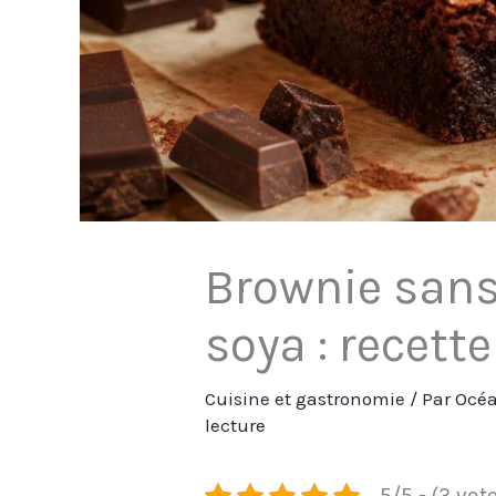
Brownie sans 
soya : recett
Cuisine et gastronomie
/ Par
Océa
lecture
5/5 - (3 vot