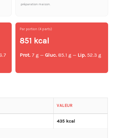
préparation maison.
Par portion (4 parts)
851 kcal
6.7
Prot.
7 g —
Gluc.
85.1 g —
Lip.
52.3 g
g
VALEUR
435 kcal