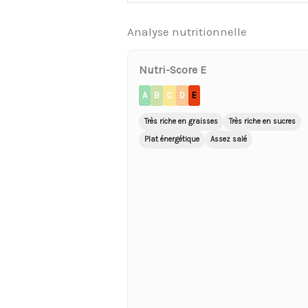
Analyse nutritionnelle
Nutri-Score E
A
B
C
D
E
Très riche en graisses
Très riche en sucres
Plat énergétique
Assez salé