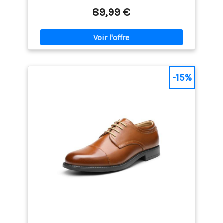
intérieures pour le blazer, fausse poche poitrine. La
89,99 €
bande blanche est fixée sur la poche poitrine. Deux
poches latérales peuvent être cousues pour les
lignes droites du costume. Vous pouvez le
démonter vous-même si nécessaire. La fente arrière
de la veste est divisée au milieu, ce qui est très
tolérant la silhouette et peut définir la forme de
votre corps Gilet de costume ：Deux poches
-15%
latérales, Un fausse poche poitrine avec passepoil
Pantalon de costume ：Pantalon avec quatre
poches et bande élastique pour ajuster la largeur
de la taille Parfait ：pour un usage quotidien, les
affaires, le bureau, un rendez-vous, une fête, des
vacances, un mariage, une scène, etc. Cadeau
parfait pour les amis, la famille et le fiancé