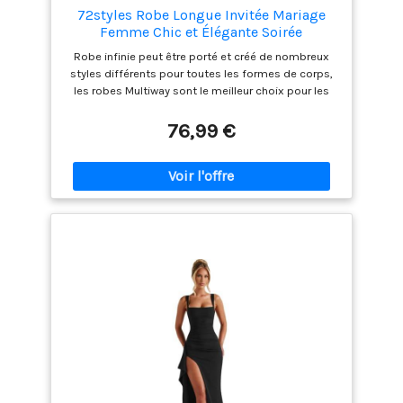
72styles Robe Longue Invitée Mariage
Femme Chic et Élégante Soirée
Robe infinie peut être porté et créé de nombreux
styles différents pour toutes les formes de corps,
les robes Multiway sont le meilleur choix pour les
demoiselles d'honneur sur le mariage Taille unique
FR 34-50 ; Tour de taille (po) : 26-43 ; Tour de
76,99 €
poitrine (po) : 28 - 43; Longueur de la sangle (po) :
79*12 ; Longueur (po) : 43 (de la taille à l'ourlet)
Taille unique Grande taille pour tous FR 48-56 ; Tour
de taille (po) : 32-46 ; Tour de poitrine (po) : 34-48 ;
Longueur de la sangle (po) : 99*14 ; Longueur (po) :
43 (de la taille à l'ourlet) Tissu très doux : 4-WAY
STRETCH, infroissable, respirant, couleurs riches. Le
haut tubulaire est offert en cadeau pour
accompagner chaque robe, il peut couvrir le dos
des femmes qui ne veulent pas trop s'exposer
Occasions: Robe de demoiselle d'honneur; Robe
d'invitée de mariage; Robe de soirée formelle; Robe
de la mère de la mariée; Robe de bal; Robe de
baptême; Robe décontractée; Robe de cocktail
Robe pour occasion spéciale