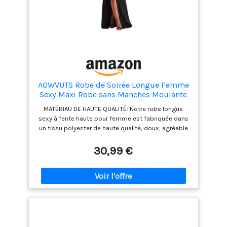
AOWVUTS Robe de Soirée Longue Femme
Sexy Maxi Robe sans Manches Moulante
Chic et Elégant Robes à Col Carré Robes
MATÉRIAU DE HAUTE QUALITÉ: Notre robe longue
de Fête Bodycon à Fendue pour Cocktail
sexy à fente haute pour femme est fabriquée dans
Party Nuit Cérémonie Mariage Invité
un tissu polyester de haute qualité, doux, agréable
au toucher, léger, respirant, facile à laver et à sécher
rapidement, pour un confort optimal. Elle vous
30,99 €
offrira une expérience vestimentaire confortable.
DESIGN TENDANCE: Cette robe longue sexy pour
femme est sans manches, avec un décolleté carré,
une couleur unie et une fente haute, qui permet de
mettre en valeur vos jambes fines, tout en
dégageant charme et sensualité. Sa coupe ajustée
et sa longueur au sol soulignent les courbes de
votre corps et mettent parfaitement en valeur votre