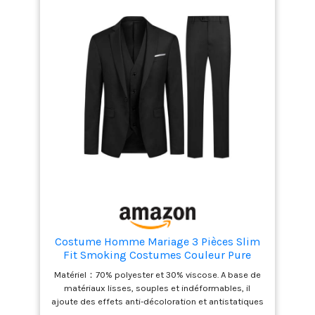
quotidienne.Surtout pour les affaires, couleur uni
sans motif, un style simple mais sur mesure avec
des lignes épurées Cet ensemble de smoking /
costume est avec une coupe slim fit à partir de
drapage 3D. Les costumes slim fit sont un peu plus
serrés que les costumes ordinaires, pour une figure
plus tonique et actualisée
Costume Homme Mariage 3 Pièces Slim
Fit Smoking Costumes Couleur Pure
Formel Veste Gilet et Pantalon Homme,
Matériel：70% polyester et 30% viscose. A base de
Noir, L
matériaux lisses, souples et indéformables, il
ajoute des effets anti-décoloration et antistatiques
Blazer：Deux poches à rabat, deux poches