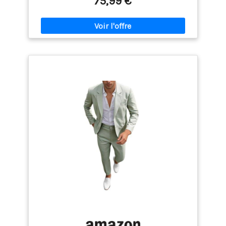
75,99 €
à linge recommandé, ne pas repasser, ne pas
poitrine (po) : 28 - 43; Longueur de la sangle (po) :
blanchir, suspendre ou sécher.
79*12 ; Longueur (po) : 43 (de la taille à l'ourlet)
Taille unique Grande taille pour tous FR 48-56 ; Tour
de taille (po) : 32-46 ; Tour de poitrine (po) : 34-48 ;
Longueur de la sangle (po) : 99*14 ; Longueur (po) :
43 (de la taille à l'ourlet) Tissu très doux : 4-WAY
STRETCH, infroissable, respirant, couleurs riches. Le
haut tubulaire est offert en cadeau pour
accompagner chaque robe, il peut couvrir le dos
des femmes qui ne veulent pas trop s'exposer
Occasions: Robe de demoiselle d'honneur; Robe
d'invitée de mariage; Robe de soirée formelle; Robe
de la mère de la mariée; Robe de bal; Robe de
baptême; Robe décontractée; Robe de cocktail
Robe pour occasion spéciale