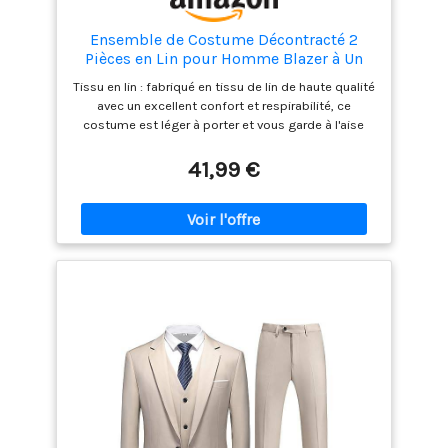
Ensemble de Costume Décontracté 2
Pièces en Lin pour Homme Blazer à Un
Bouton, Veste et Pantalon pour Bal de Fin
Tissu en lin : fabriqué en tissu de lin de haute qualité
D'Année, Fête de Mariage Elégante et
avec un excellent confort et respirabilité, ce
Confortable et Pantalon
costume est léger à porter et vous garde à l'aise
tout au long de la journée. La fibre de lin est solide,
pas facile à perforer et à déchirer, très durable.
41,99 €
Occasions : convient pour diverses occasions telles
que les réunions d'affaires, les fêtes, les mariages,
les banquets, les célébrations et au quotidien. Il est
polyvalent et élégant, parfait pour tout événement,
parfait pour votre ami, père, frère, mari ou fils.
Design : ce costume deux pièces en lin de coupe
classique dispose d'une fermeture à bouton
unique, d'un revers pointu élégant, de poches
fonctionnelles à l'intérieur et à l'extérieur de la veste,
et d'une fente latérale et arrière pour faciliter les
mouvements. Pour le pantalon, nous avons utilisé
un design plat sur le devant avec patte de
fermeture éclair pour créer un look épuré et vous
donner confiance en vous. Assorti : ensemble de
costume en lin pour homme avec chemise blanche