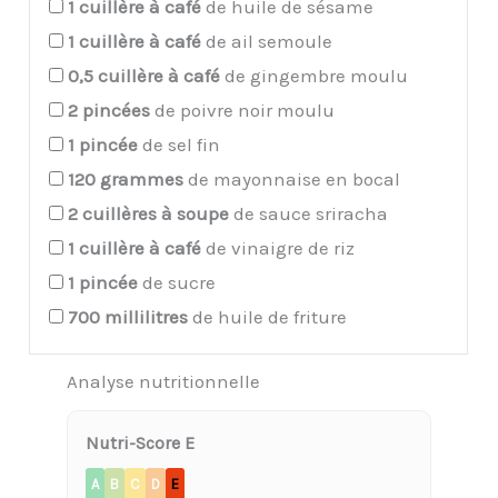
1
cuillère à café
de huile de sésame
1
cuillère à café
de ail semoule
0,5
cuillère à café
de gingembre moulu
2
pincées
de poivre noir moulu
1
pincée
de sel fin
120
grammes
de mayonnaise en bocal
2
cuillères à soupe
de sauce sriracha
1
cuillère à café
de vinaigre de riz
1
pincée
de sucre
700
millilitres
de huile de friture
Analyse nutritionnelle
Nutri-Score E
A
B
C
D
E