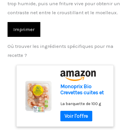
trop humide, puis une friture vive pour obtenir un
contraste net entre le croustillant et le moelleux.
Imprimer
Où trouver les ingrédients spécifiques pour ma
recette ?
Monoprix Bio
Crevettes cuites et
decortiquees bio -
La barquette de 100 g
La barquette de 100
g