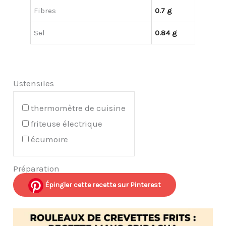
Fibres
0.7 g
Sel
0.84 g
Ustensiles
thermomètre de cuisine
friteuse électrique
écumoire
Préparation
Épingler cette recette sur Pinterest