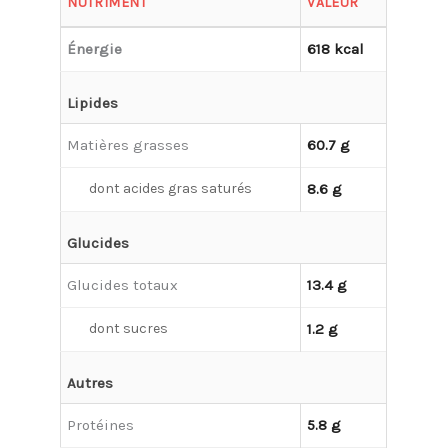
NUTRIMENT
VALEUR
Énergie
618 kcal
Lipides
Matières grasses
60.7 g
dont acides gras saturés
8.6 g
Glucides
Glucides totaux
13.4 g
dont sucres
1.2 g
Autres
Protéines
5.8 g