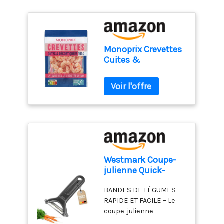
Monoprix Crevettes
Cuites &
Décortiquées ASC
100g
Westmark Coupe-
julienne Quick-
Spezial Black
BANDES DE LÉGUMES
Edition – Éplucheur
RAPIDE ET FACILE – Le
de légumes pour
coupe-julienne
fines lanières,
Westmark Quick-
carottes,