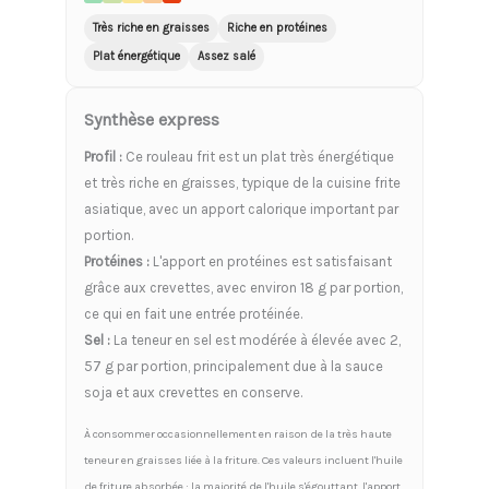
Très riche en graisses
Riche en protéines
Plat énergétique
Assez salé
Synthèse express
Profil :
Ce rouleau frit est un plat très énergétique
et très riche en graisses, typique de la cuisine frite
asiatique, avec un apport calorique important par
portion.
Protéines :
L'apport en protéines est satisfaisant
grâce aux crevettes, avec environ 18 g par portion,
ce qui en fait une entrée protéinée.
Sel :
La teneur en sel est modérée à élevée avec 2,
57 g par portion, principalement due à la sauce
soja et aux crevettes en conserve.
À consommer occasionnellement en raison de la très haute
teneur en graisses liée à la friture. Ces valeurs incluent l'huile
de friture absorbée ; la majorité de l'huile s'égouttant, l'apport