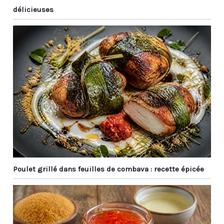
objet déco à offrir en
pour agrémenter vos
délicieuses
toute occasion (Noel,
intérieurs et faire
anniversaire...) pour faire
voyager vos proches.
plaisir ou se faire plaisir.
⛩️ EN DIRECT D’ASIE - La
Chineuse est une
marque française qui
source et importe des
objets traditionnels
asiatiques. Services à
thé, jardins japonais,
bijoux, statuettes,
calligraphies, décos
zen… Nous recherchons
les plus belles idées
cadeau et décoration
Poulet grillé dans feuilles de combava : recette épicée
pour agrémenter vos
intérieurs et faire
voyager vos proches.