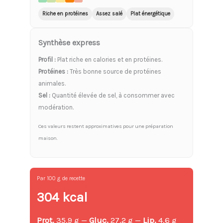
Riche en protéines
Assez salé
Plat énergétique
Synthèse express
Profil :
Plat riche en calories et en protéines.
Protéines :
Très bonne source de protéines
animales.
Sel :
Quantité élevée de sel, à consommer avec
modération.
Ces valeurs restent approximatives pour une préparation
maison.
Par 100 g de recette
304 kcal
Prot.
35.9 g —
Gluc.
27.2 g —
Lip.
4.6 g