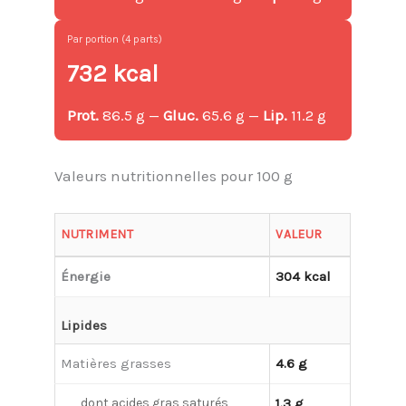
Par portion (4 parts)
732 kcal
Prot.
86.5 g —
Gluc.
65.6 g —
Lip.
11.2 g
Valeurs nutritionnelles pour 100 g
NUTRIMENT
VALEUR
Énergie
304 kcal
Lipides
Matières grasses
4.6 g
dont acides gras saturés
1.3 g