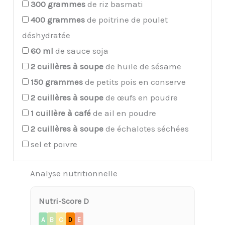
300
grammes
de riz basmati
400
grammes
de poitrine de poulet
déshydratée
60
ml
de sauce soja
2
cuillères à soupe
de huile de sésame
150
grammes
de petits pois en conserve
2
cuillères à soupe
de œufs en poudre
1
cuillère à café
de ail en poudre
2
cuillères à soupe
de échalotes séchées
sel et poivre
Analyse nutritionnelle
Nutri-Score D
A
B
C
D
E