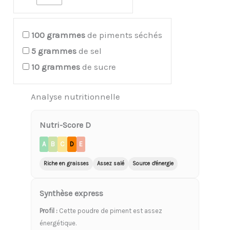
100
grammes
de piments séchés
5
grammes
de sel
10
grammes
de sucre
Analyse nutritionnelle
Nutri-Score D
A
B
C
D
E
Riche en graisses
Assez salé
Source d'énergie
Synthèse express
Profil :
Cette poudre de piment est assez
énergétique.