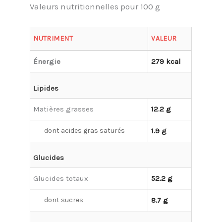
Valeurs nutritionnelles pour 100 g
NUTRIMENT
VALEUR
Énergie
279 kcal
Lipides
Matières grasses
12.2 g
dont acides gras saturés
1.9 g
Glucides
Glucides totaux
52.2 g
dont sucres
8.7 g