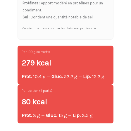
Protéines :
Apport modéré en protéines pour un
condiment.
Sel :
Contient une quantité notable de sel.
Convient pour assaisonner les plats avec parcimonie.
Par 100 g de recette
279 kcal
Prot.
10.4 g —
Gluc.
52.2 g —
Lip.
12.2 g
Par portion (4 parts)
80 kcal
Prot.
3 g —
Gluc.
15 g —
Lip.
3.5 g