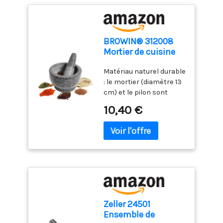
BROWIN® 312008
Mortier de cuisine
en granit - 13cm
Matériau naturel durable
: le mortier (diamètre 13
cm) et le pilon sont
fabriqués en granit
10,40 €
durable et précieux, ce
qui les rend robustes,
durables et élégants.
Taille pratique : le produit
(dimensions 13 × 13 × 8
cm) est parfait pour
toutes les cuisines. Vous
pouvez facilement le
mettre dans un placard,
Zeller 24501
et la structure lourde et
Ensemble de
massive du mortier est