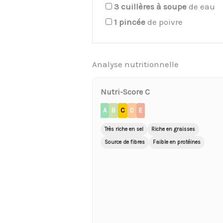
3
cuillères à soupe
de eau
1
pincée
de poivre
Analyse nutritionnelle
Nutri-Score C
A
B
C
D
E
Très riche en sel
Riche en graisses
Source de fibres
Faible en protéines