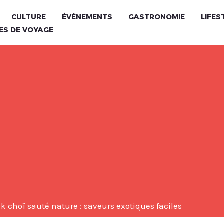
CULTURE
ÉVÉNEMENTS
GASTRONOMIE
LIFES
ES DE VOYAGE
k choï sauté nature : saveurs exotiques faciles