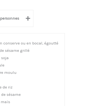
+
personnes
n conserve ou en bocal, égoutté
de sésame grillé
 soja
ule
re moulu
 de riz
s de sésame
e maïs