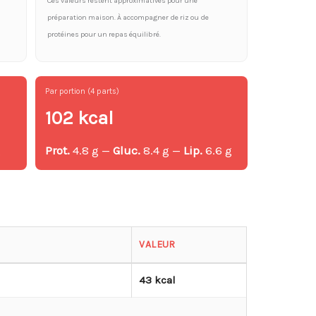
Ces valeurs restent approximatives pour une
préparation maison. À accompagner de riz ou de
protéines pour un repas équilibré.
Par portion (4 parts)
102 kcal
g
Prot.
4.8 g —
Gluc.
8.4 g —
Lip.
6.6 g
g
VALEUR
43 kcal