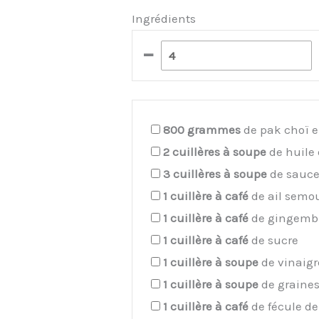
Ingrédients
–
800
grammes
de pak choï e
2
cuillères à soupe
de huile 
3
cuillères à soupe
de sauce
1
cuillère à café
de ail semo
1
cuillère à café
de gingemb
1
cuillère à café
de sucre
1
cuillère à soupe
de vinaigre
1
cuillère à soupe
de graine
1
cuillère à café
de fécule d