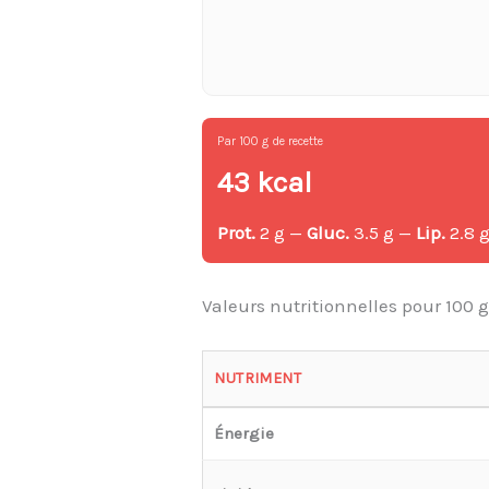
Par 100 g de recette
43 kcal
Prot.
2 g —
Gluc.
3.5 g —
Lip.
2.8 
Valeurs nutritionnelles pour 100 
NUTRIMENT
Énergie