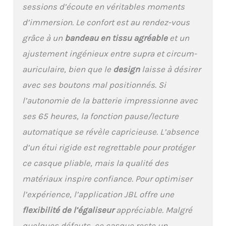
Adaptive Noise
sessions d’écoute en véritables moments
Cancelling signifie zéro
d’immersion. Le confort est au rendez-vous
distraction, qu'il soit
temps de vous
grâce à un
bandeau en tissu agréable
et un
concentrer sur vos
ajustement ingénieux entre supra et circum-
études ou de vous
lancer. Et si vous voulez
auriculaire, bien que le
design
laisse à désirer
entendre le monde qui
avec ses boutons mal positionnés. Si
vous entoure sans
retirer vos écouteurs,
l’autonomie de la batterie impressionne avec
Smart Ambient aiguise
ses 65 heures, la fonction pause/lecture
les sons de votre
environnement. Jusqu'à
automatique se révèle capricieuse. L’absence
65 heures* d'autonomie
d’un étui rigide est regrettable pour protéger
et de charge rapide :
pour un plaisir durable,
ce casque pliable, mais la qualité des
écoutez sans fil jusqu'à
matériaux inspire confiance. Pour optimiser
50 heures et rechargez
la batterie en aussi peu
l’expérience, l’application JBL offre une
que 2 heures avec le
flexibilité de l’égaliseur
appréciable. Malgré
câble USB de type C
quelques défauts, ce casque reste un
pratique. Et si vous êtes