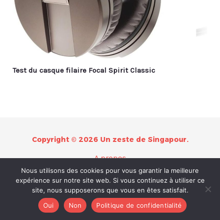
Test du casque filaire Focal Spirit Classic
Copyright © 2026 Un zeste de Singapour.
A propos
Nous utilisons des cookies pour vous garantir la meilleure
Contact
expérience sur notre site web. Si vous continuez à utiliser ce
Plan du site
site, nous supposerons que vous en êtes satisfait.
Mentions légales
Oui
Non
Politique de confidentialité
Politique de confidentialité