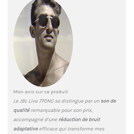
LE pris en charge :
diffusez sans fil un son
de haute qualité même à
des débits binaires
inférieurs à l'aide de la
dernière technologie
Bluetooth. Le mode audio
vous offre le meilleur
son disponible, tandis
que le mode vidéo veille à
ce que le son et les
visuels de vos films et
jeux soient toujours
synchronisés. (*)
Mon avis sur ce produit
Disponible via la mise à
jour OTA à un stade
Le JBL Live 77ONC se distingue par un
son de
ultérieur. Réduction du
qualité
remarquable pour son prix,
bruit adaptative avec
Smart Ambient: Avec
accompagné d’une
réduction de bruit
quatre micros à
adaptative
efficace qui transforme mes
détection de bruit, True