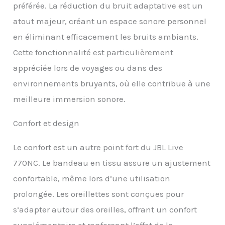
visuels de vos films et
préférée. La réduction du bruit adaptative est un
jeux soient toujours
atout majeur, créant un espace sonore personnel
synchronisés. (*)
Disponible via la mise à
en éliminant efficacement les bruits ambiants.
jour OTA à un stade
Cette fonctionnalité est particulièrement
ultérieur. Réduction du
bruit adaptative avec
appréciée lors de voyages ou dans des
Smart Ambient: Avec
environnements bruyants, où elle contribue à une
quatre micros à
détection de bruit, True
meilleure immersion sonore.
Adaptive Noise
Cancelling signifie zéro
Confort et design
distraction, qu'il soit
temps de vous
Le confort est un autre point fort du JBL Live
concentrer sur vos
études ou de vous
770NC. Le bandeau en tissu assure un ajustement
lancer. Et si vous voulez
confortable, même lors d’une utilisation
entendre le monde qui
vous entoure sans
prolongée. Les oreillettes sont conçues pour
retirer vos écouteurs,
s’adapter autour des oreilles, offrant un confort
Smart Ambient aiguise
les sons de votre
supplémentaire et renforçant l’effet de la