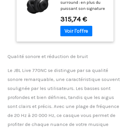
surround : en plus du
Bruit adaptative
puissant son signature
avec Ambiance
JBL, les pilotes de 40
Intelligente, jusqu'à
315,74 €
mm offrent un son
65 Heures
spatial JBL immersif qui
d'autonomie,
transforme n'importe
Bandeau en Tissu
quel contenu stéréo de
Confortable et
n'importe quel appareil
Pochette de
en son surround virtuel.
Transport
Qualité sonore et réduction de bruit
Bluetooth 5.3 avec audio
LE pris en charge :
diffusez sans fil un son
Le JBL Live 770NC se distingue par sa qualité
de haute qualité même à
sonore remarquable, une caractéristique souvent
des débits binaires
inférieurs à l'aide de la
soulignée par les utilisateurs. Les basses sont
dernière technologie
profondes et bien définies, tandis que les aigus
Bluetooth. Le mode audio
sont clairs et précis. Avec une plage de fréquence
vous offre le meilleur
son disponible, tandis
de 20 Hz à 20 000 Hz, ce casque vous permet de
que le mode vidéo veille à
profiter de chaque nuance de votre musique
ce que le son et les