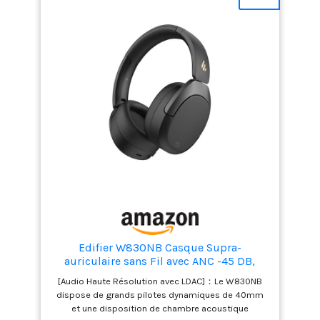
environnants et les voix Un confort inégalé : Le JBL
Tune 670NC est composé de matériaux légers, de
coussinets doux, d'un bandeau rembourré et d'un
design pliable pour l'amener partout et écouter
votre musique à tout moment Contenu de la
livraison : 1 x JBL Tune 670NC casque audio noir, 1 x
Câble de charge USB-C, 1 x Câble audio détachable,
1 x Fiche avertissement, 1 x Fiche FAQ
Edifier W830NB Casque Supra-
auriculaire sans Fil avec ANC -45 DB,
Batterie 94 Heures, Son Haute résolution
[Audio Haute Résolution avec LDAC]：Le W830NB
LDAC, Audio Spatial, Charge Rapide,
dispose de grands pilotes dynamiques de 40mm
Bluetooth V5.4 - Noir
et une disposition de chambre acoustique