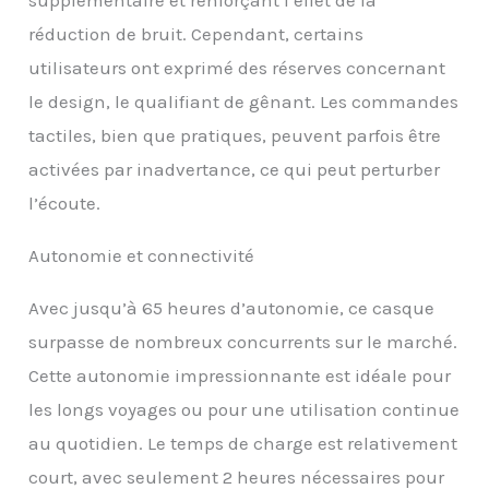
environnement. Jusqu'à
réduction de bruit. Cependant, certains
65 heures* d'autonomie
et de charge rapide :
utilisateurs ont exprimé des réserves concernant
pour un plaisir durable,
le design, le qualifiant de gênant. Les commandes
écoutez sans fil jusqu'à
50 heures et rechargez
tactiles, bien que pratiques, peuvent parfois être
la batterie en aussi peu
activées par inadvertance, ce qui peut perturber
que 2 heures avec le
câble USB de type C
l’écoute.
pratique. Et si vous êtes
pressé, une recharge
Autonomie et connectivité
rapide de 5 minutes vous
donne 4 heures
Avec jusqu’à 65 heures d’autonomie, ce casque
supplémentaires de
musique. (*Autonomie de
surpasse de nombreux concurrents sur le marché.
la batterie : BT
Cette autonomie impressionnante est idéale pour
allumé/ANC éteint)
Lecture et pause
les longs voyages ou pour une utilisation continue
automatiques : retirez
au quotidien. Le temps de charge est relativement
les écouteurs, la
musique s'arrête.
court, avec seulement 2 heures nécessaires pour