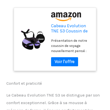
Cabeau Evolution
TNE S3 Coussin de
voyage, coussin de
Présentation de notre
nuque, pour les
coussin de voyage
déplacements, en
nouvellement pensé :
mousse à mémoire
par les créateurs du
de forme, avec
meilleur oreiller de
sangles de fixation,
voyage de CNN, notre
soutien pour les
oreiller de voyage le plus
voyages, la maison,
innovant est le coussin
le bureau et les jeux
de nuque parfait pour se
Confort et praticité
reposer
confortablement sur un
Le Cabeau Evolution TNE S3 se distingue par son
long vol, un long trajet
confort exceptionnel. Grâce à sa mousse à
en voiture, dans les
trains et tout ce qui se