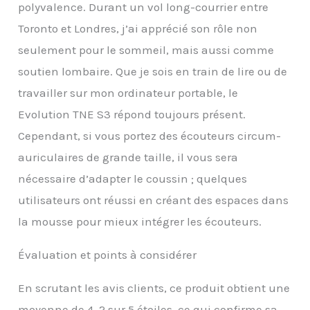
polyvalence. Durant un vol long-courrier entre
mousse à mémoire de
Toronto et Londres, j’ai apprécié son rôle non
forme et une
mentonnière réglable
seulement pour le sommeil, mais aussi comme
pour soutenir votre tête
soutien lombaire. Que je sois en train de lire ou de
dans toutes les
directions et offrir un
travailler sur mon ordinateur portable, le
confort à 360 ° - quelque
Evolution TNE S3 répond toujours présent.
chose qu'aucun autre
oreiller sur le marché ne
Cependant, si vous portez des écouteurs circum-
fait !
auriculaires de grande taille, il vous sera
PROFESSIONNEMENT
RECOMMANDÉ : le
nécessaire d’adapter le coussin ; quelques
coussin cabeau est
utilisateurs ont réussi en créant des espaces dans
approuvé par des
experts orthopédiques
la mousse pour mieux intégrer les écouteurs.
et est recommandé
pour soutenir toute
Évaluation et points à considérer
activité sédentaire qui
fatigue les muscles qui
En scrutant les avis clients, ce produit obtient une
soutiennent la tête.
Profitez d'un soutien
moyenne de 4, 2 sur 5 étoiles, ce qui confirme sa