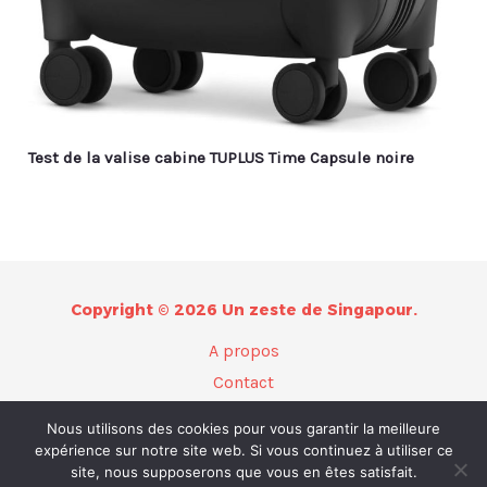
Test de la valise cabine TUPLUS Time Capsule noire
Copyright © 2026 Un zeste de Singapour.
A propos
Contact
Plan du site
Nous utilisons des cookies pour vous garantir la meilleure
Mentions légales
expérience sur notre site web. Si vous continuez à utiliser ce
site, nous supposerons que vous en êtes satisfait.
Politique de confidentialité