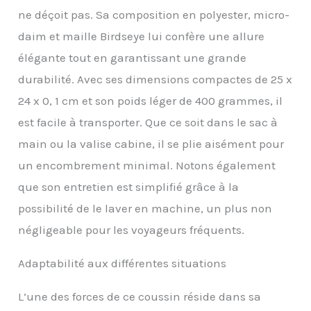
dissipation optimale de
ne déçoit pas. Sa composition en polyester, micro-
la chaleur pour un
confort optimal. Sangles
daim et maille Birdseye lui confère une allure
de siège S3 exclusives :
élégante tout en garantissant une grande
fixez notre coussin de
nuque pour les
durabilité. Avec ses dimensions compactes de 25 x
déplacements à
24 x 0, 1 cm et son poids léger de 400 grammes, il
n'importe quelle chaise,
y compris les sièges
est facile à transporter. Que ce soit dans le sac à
d'avion ou les chaises de
main ou la valise cabine, il se plie aisément pour
bureau, pour éviter
l'affaissement ou la
un encombrement minimal. Notons également
prévention et aligner
que son entretien est simplifié grâce à la
parfaitement la tête et
possibilité de le laver en machine, un plus non
la colonne vertébrale
pour un confort et un
négligeable pour les voyageurs fréquents.
soutien ultimes. Design
ergonomique en mousse
Adaptabilité aux différentes situations
à mémoire de forme :
The Neck's Evolution est
le premier oreiller
L’une des forces de ce coussin réside dans sa
cervical avec noyau en