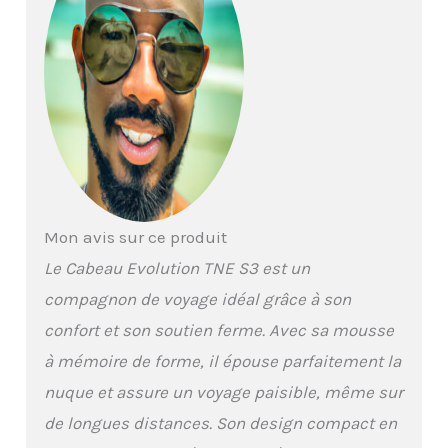
trains et tout ce qui se
trouve entre les deux.
Complétez votre kit de
voyage avec ce coussin
de soutien de qualité
supérieure pour éviter
les tensions cervicales,
les tensions dorsales ou
même les ronflements
publics embarrassants.
Technologie de la sangle
Mon avis sur ce produit
du menton : ajustement
Le Cabeau Evolution TNE S3 est un
entièrement réglable
pour éviter que la tête ne
compagnon de voyage idéal grâce à son
bouge. Le coussin de
confort et son soutien ferme. Avec sa mousse
voyage innovant
maintient la bouche
à mémoire de forme, il épouse parfaitement la
fermée et sécurise la
nuque et assure un voyage paisible, même sur
tête. Le design ouvert au
niveau du cou offre un
de longues distances. Son design compact en
ajustement