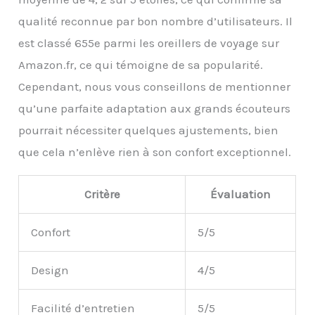
complet et d'une
qualité reconnue par bon nombre d’utilisateurs. Il
détente avec notre
coussin d'appui-tête
est classé 655e parmi les oreillers de voyage sur
pour le cou, la colonne
Amazon.fr, ce qui témoigne de sa popularité.
vertébrale et la tête.
Cependant, nous vous conseillons de mentionner
qu’une parfaite adaptation aux grands écouteurs
pourrait nécessiter quelques ajustements, bien
que cela n’enlève rien à son confort exceptionnel.
Critère
Évaluation
Confort
5/5
Design
4/5
Facilité d’entretien
5/5