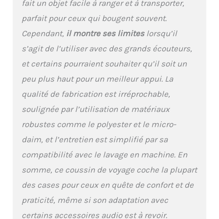
fait un objet facile à ranger et à transporter,
personnalisé et une
dissipation optimale de
parfait pour ceux qui bougent souvent.
la chaleur pour un
Cependant,
il montre ses limites
lorsqu’il
confort optimal. Sangles
de siège S3 exclusives :
s’agit de l’utiliser avec des grands écouteurs,
fixez notre coussin de
et certains pourraient souhaiter qu’il soit un
nuque pour les
déplacements à
peu plus haut pour un meilleur appui. La
n'importe quelle chaise,
qualité de fabrication est irréprochable,
y compris les sièges
soulignée par l’utilisation de matériaux
d'avion ou les chaises de
bureau, pour éviter
robustes comme le polyester et le micro-
l'affaissement ou la
daim, et l’entretien est simplifié par sa
prévention et aligner
parfaitement la tête et
compatibilité avec le lavage en machine. En
la colonne vertébrale
somme, ce coussin de voyage coche la plupart
pour un confort et un
soutien ultimes. Design
des cases pour ceux en quête de confort et de
ergonomique en mousse
praticité, même si son adaptation avec
à mémoire de forme :
The Neck's Evolution est
certains accessoires audio est à revoir.