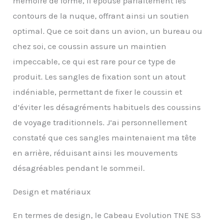
mémoire de forme, il épouse parfaitement les
trouve entre les deux.
contours de la nuque, offrant ainsi un soutien
Complétez votre kit de
voyage avec ce coussin
optimal. Que ce soit dans un avion, un bureau ou
de soutien de qualité
chez soi, ce coussin assure un maintien
supérieure pour éviter
les tensions cervicales,
impeccable, ce qui est rare pour ce type de
les tensions dorsales ou
produit. Les sangles de fixation sont un atout
même les ronflements
publics embarrassants.
indéniable, permettant de fixer le coussin et
Technologie de la sangle
d’éviter les désagréments habituels des coussins
du menton : ajustement
entièrement réglable
de voyage traditionnels. J’ai personnellement
pour éviter que la tête ne
constaté que ces sangles maintenaient ma tête
bouge. Le coussin de
voyage innovant
en arrière, réduisant ainsi les mouvements
maintient la bouche
désagréables pendant le sommeil.
fermée et sécurise la
tête. Le design ouvert au
Design et matériaux
niveau du cou offre un
ajustement
personnalisé et une
En termes de design, le Cabeau Evolution TNE S3