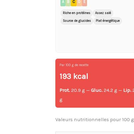
A
B
C
D
E
Riche en protéines
Assez salé
Source de glucides
Plat énergétique
Par 100 g de recette
193 kcal
Prot.
20.9 g —
Gluc.
24.2 g —
Lip.
g
Valeurs nutritionnelles pour 100 