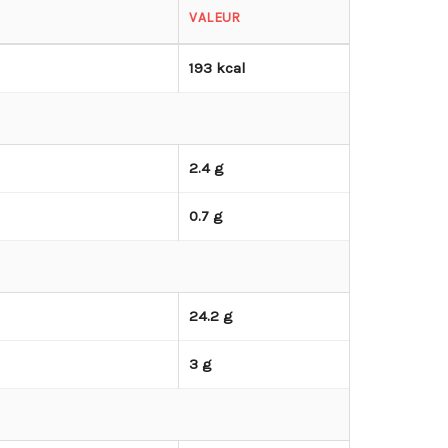
VALEUR
193 kcal
2.4 g
0.7 g
24.2 g
3 g