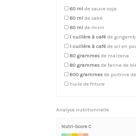
60
ml
de sauce soja
60
ml
de saké
60
ml
de mirin
1
cuillère à café
de gingemb
1
cuillère à café
de ail en po
80
grammes
de maïzena
80
grammes
de farine de bl
600
grammes
de poitrine d
huile de friture
Analyse nutritionnelle
Nutri-Score C