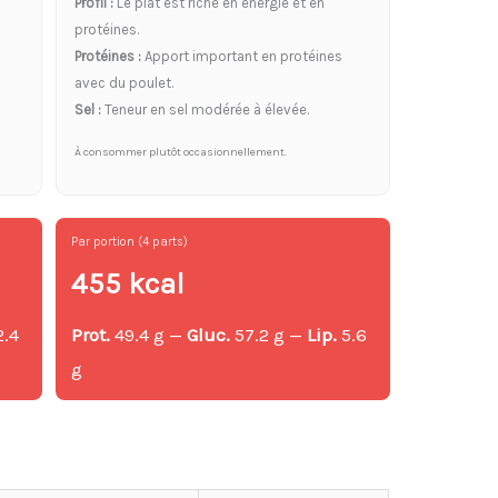
Profil :
Le plat est riche en énergie et en
protéines.
Protéines :
Apport important en protéines
avec du poulet.
Sel :
Teneur en sel modérée à élevée.
À consommer plutôt occasionnellement.
Par portion (4 parts)
455 kcal
2.4
Prot.
49.4 g —
Gluc.
57.2 g —
Lip.
5.6
g
g