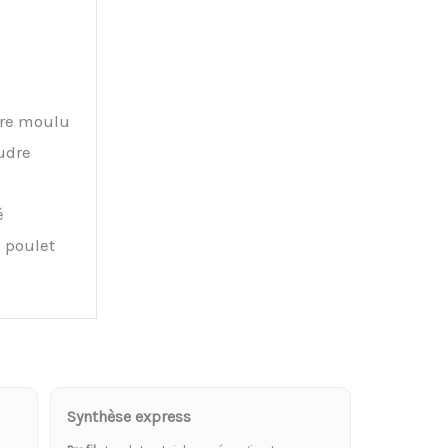
re moulu
udre
é
e poulet
Synthèse express