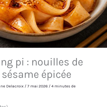
ng pi : nouilles de
e sésame épicée
ne Delacroix
/
7 mai 2026
/
4 minutes de
otes)