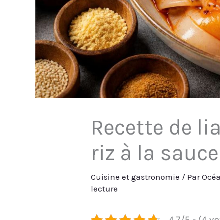
Recette de lia
riz à la sauc
Cuisine et gastronomie
/ Par
Océa
lecture
4.7/5 - (4 v