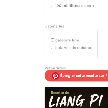
120
millilitres
de eau
Ustensiles
passoire fine
balance de cuisine
Préparation
Épingler cette recette sur P