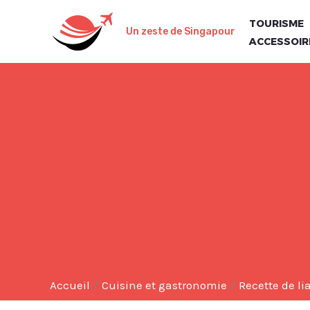
Aller
TOURISME
au
Un zeste de Singapour
ACCESSOIR
contenu
Accueil
Cuisine et gastronomie
Recette de li