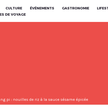
CULTURE
ÉVÉNEMENTS
GASTRONOMIE
LIFES
ES DE VOYAGE
ang pi : nouilles de riz à la sauce sésame épicée