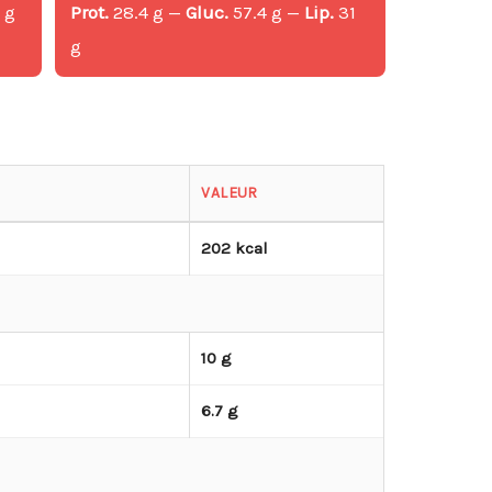
 g
Prot.
28.4 g —
Gluc.
57.4 g —
Lip.
31
g
g
VALEUR
202 kcal
10 g
6.7 g