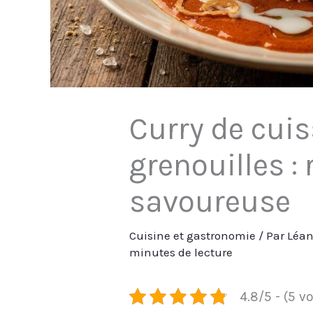
Curry de cui
grenouilles : 
savoureuse
Cuisine et gastronomie
/ Par
Léa
minutes de lecture
4.8/5 - (5 v