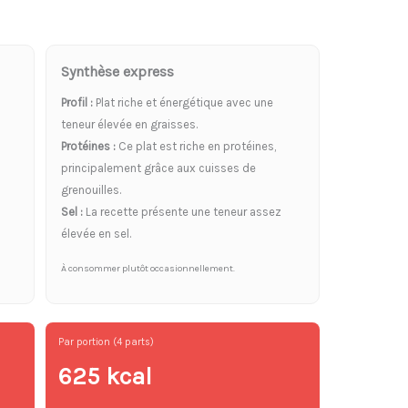
Synthèse express
Profil :
Plat riche et énergétique avec une
teneur élevée en graisses.
Protéines :
Ce plat est riche en protéines,
principalement grâce aux cuisses de
grenouilles.
Sel :
La recette présente une teneur assez
élevée en sel.
À consommer plutôt occasionnellement.
Par portion (4 parts)
625 kcal