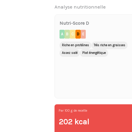
Analyse nutritionnelle
Nutri-Score D
A
B
C
D
E
Riche en protéines
Très riche en graisses
Assez salé
Plat énergétique
Par 100 g de recette
202 kcal