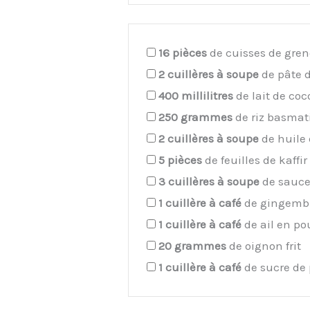
16
pièces
de cuisses de gren
2
cuillères à soupe
de pâte d
400
millilitres
de lait de coc
250
grammes
de riz basmat
2
cuillères à soupe
de huile
5
pièces
de feuilles de kaffir
3
cuillères à soupe
de sauce
1
cuillère à café
de gingemb
1
cuillère à café
de ail en po
20
grammes
de oignon frit
1
cuillère à café
de sucre de