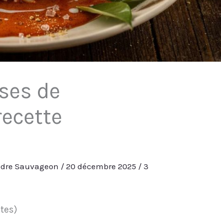
sses de
recette
ndre Sauvageon
/
20 décembre 2025
/
3
otes)