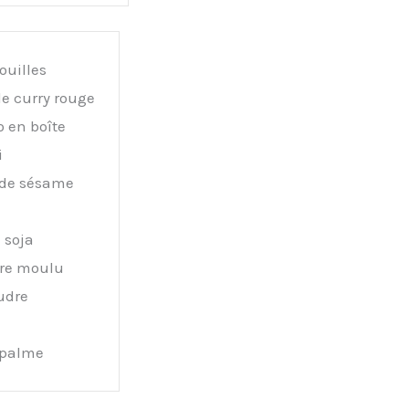
ouilles
e curry rouge
o en boîte
i
 de sésame
 soja
re moulu
udre
 palme