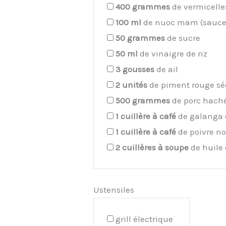
400
grammes
de vermicelles
100
ml
de nuoc mam (sauce 
50
grammes
de sucre
50
ml
de vinaigre de riz
3
gousses
de ail
2
unités
de piment rouge s
500
grammes
de porc hach
1
cuillère à café
de galanga 
1
cuillère à café
de poivre no
2
cuillères à soupe
de huile
Ustensiles
grill électrique