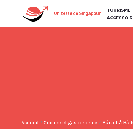
Aller
TOURISME
au
Un zeste de Singapour
ACCESSOIR
contenu
Accueil
Cuisine et gastronomie
Bún chả Hà Nộ