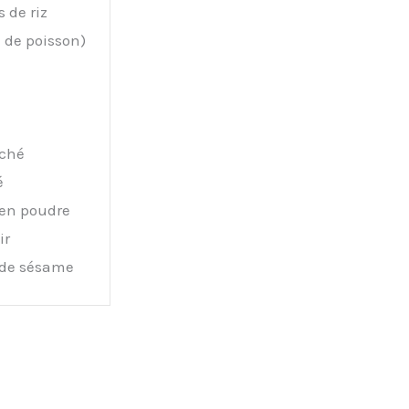
 de riz
de poisson)
éché
é
en poudre
ir
 de sésame