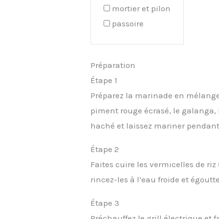
mortier et pilon
passoire
Préparation
Étape 1
Préparez la marinade en mélangea
piment rouge écrasé, le galanga, l
haché et laissez mariner pendant 
Étape 2
Faites cuire les vermicelles de riz
rincez-les à l’eau froide et égoutt
Étape 3
Préchauffez le grill électrique et f