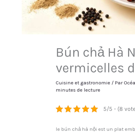
Bún chả Hà Nộ
vermicelles de
Cuisine et gastronomie
/ Par
Océa
minutes de lecture
5/5 - (8 vot
le bún chả hà nội est un plat em