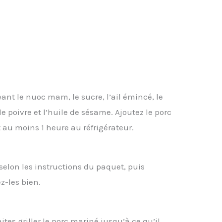
nt le nuoc mam, le sucre, l’ail émincé, le
e poivre et l’huile de sésame. Ajoutez le porc
au moins 1 heure au réfrigérateur.
 selon les instructions du paquet, puis
ez-les bien.
aites griller le porc mariné jusqu’à ce qu’il