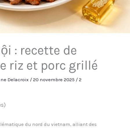
i : recette de
 riz et porc grillé
ne Delacroix
/
20 novembre 2025
/
2
es)
blématique du nord du vietnam, alliant des