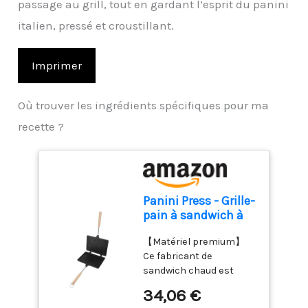
passage au grill, tout en gardant l’esprit du panini
italien, pressé et croustillant.
Imprimer
Où trouver les ingrédients spécifiques pour ma
recette ?
Panini Press - Grille-
pain à sandwich à
gaz antiadhésif
【Matériel premium】
double face, grille-
Ce fabricant de
pain à main de
sandwich chaud est
camping pour
fabriqué à partir d'alliage
cuisine maison
34,06 €
d'aluminium premium et