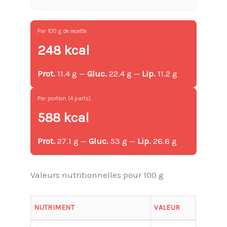
Par 100 g de recette
248 kcal
Prot.
11.4 g —
Gluc.
22.4 g —
Lip.
11.2 g
Par portion (4 parts)
588 kcal
Prot.
27.1 g —
Gluc.
53 g —
Lip.
26.6 g
Valeurs nutritionnelles pour 100 g
NUTRIMENT
VALEUR