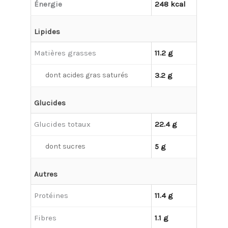
Énergie
248 kcal
Lipides
Matières grasses
11.2 g
dont acides gras saturés
3.2 g
Glucides
Glucides totaux
22.4 g
dont sucres
5 g
Autres
Protéines
11.4 g
Fibres
1.1 g