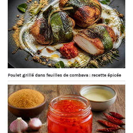
coopération et l'amitié.
pour préparer des
Un cadeau idéal pour
aliments de tous les
proches ou collègues à
jours tels que les pâtes.
Noël, un anniversaire ou
Au En même temps, les
toute occasion spéciale.
baguettes en métal ont
de beaux motifs laser et
un savoir-faire élégant,
qui sont des cadeaux
idéaux pour Noël, les
anniversaires, les
anniversaires, etc.
Poulet grillé dans feuilles de combava : recette épicée