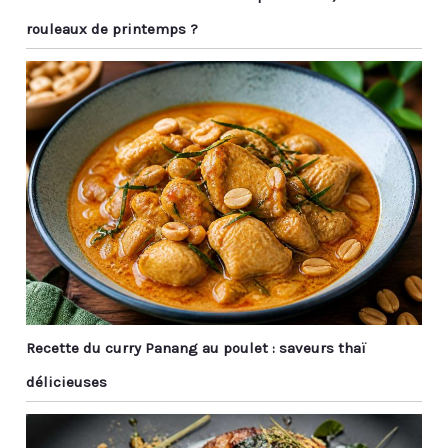
équilibré les rend
de taches d'huile.Idéal
rouleaux de printemps ?
intuitives à utiliser,
pour les baguettes
même pour les
réutilisables. Si vous ne
débutants. 【Entretien
voulez pas utiliser de
Simplifié】100%
baguettes jetables, vous
compatibles lave-
pouvez les emmener au
vaisselle, ces baguettes
travail et les laver à l'eau
supportent toutes les
après les repas pour
températures (cuisson,
garder les baguettes
utilisation et lavage)
propres. 【Diverses
sans risque de
Applications】 : Nos
déformation.
baguettes réutilisables
Hygiéniques et anti-
sont indispensables
moisissures, elles
pour la cuisine asiatique
éliminent les frais de
comme le ragoût de
remplacement fréquent.
sushi ramen, le poulet
【Idée Cadeau
Recette du curry Panang au poulet : saveurs thaï
kung pao et les
Raffinée】Présentées
boulettes et même
délicieuses
dans un écrin élégant,
certains aliments du
ces baguettes
Moyen-Orient. Il peut
symbolisent la
également être utilisé