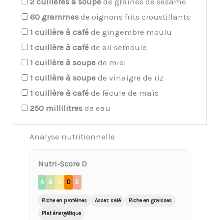
2
cuillères à soupe
de graines de sésame
60
grammes
de oignons frits croustillants
1
cuillère à café
de gingembre moulu
1
cuillère à café
de ail semoule
1
cuillère à soupe
de miel
1
cuillère à soupe
de vinaigre de riz
1
cuillère à café
de fécule de maïs
250
millilitres
de eau
Analyse nutritionnelle
Nutri-Score D
A
B
C
D
E
Riche en protéines
Assez salé
Riche en graisses
Plat énergétique