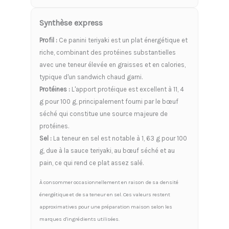
Synthèse express
Profil :
Ce panini teriyaki est un plat énergétique et
riche, combinant des protéines substantielles
avec une teneur élevée en graisses et en calories,
typique d'un sandwich chaud garni.
Protéines :
L'apport protéique est excellent à 11, 4
g pour 100 g, principalement fourni par le bœuf
séché qui constitue une source majeure de
protéines.
Sel :
La teneur en sel est notable à 1, 63 g pour 100
g, due à la sauce teriyaki, au bœuf séché et au
pain, ce qui rend ce plat assez salé.
À consommer occasionnellement en raison de sa densité
énergétique et de sa teneur en sel. Ces valeurs restent
approximatives pour une préparation maison selon les
marques d'ingrédients utilisées.