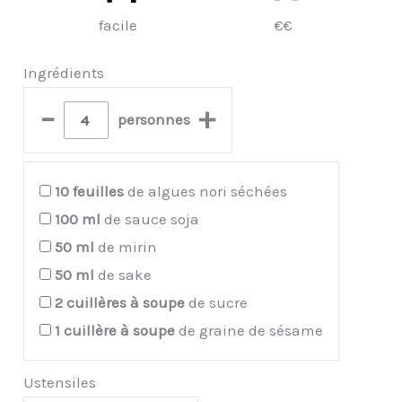
facile
€€
Ingrédients
–
+
personnes
10
feuilles
de algues nori séchées
100
ml
de sauce soja
50
ml
de mirin
50
ml
de sake
2
cuillères à soupe
de sucre
1
cuillère à soupe
de graine de sésame
Ustensiles