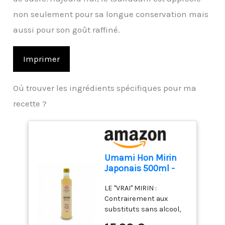
non seulement pour sa longue conservation mais
aussi pour son goût raffiné.
Imprimer
Où trouver les ingrédients spécifiques pour ma
recette ?
Umami Hon Mirin
Japonais 500ml -
Véritable Saké Doux
LE "VRAI" MIRIN :
pour Cuisiner -
Contrairement aux
Fabriqué au Japon -
substituts sans alcool,
Fermenté en Fûts de
notre Hon Mirin (Vrai
Bois - Idéal pour