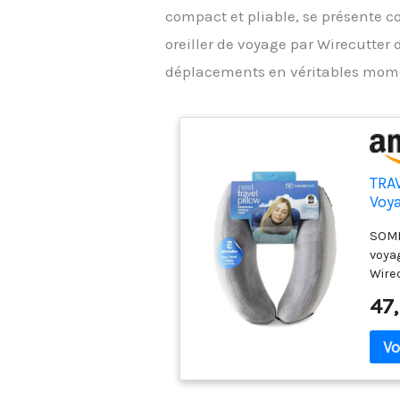
compact et pliable, se présente
oreiller de voyage par Wirecutter 
déplacements en véritables mome
TRAV
Voy
mém
SOMM
pour
voya
Ergo
Wirec
pou
voya
47
form
voyag
confo
indi
voyag