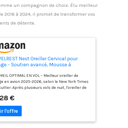
 comme un compagnon de choix. Élu meilleur
de 2018 à 2024, il promet de transformer vos
nts de détente.
ELREST Nest Oreiller Cervical pour
age - Soutien avancé, Mousse à
oire de Forme, Conception brevetée
EIL OPTIMAL EN VOL – Meilleur oreiller de
 Une Relaxation optimale,
ge en avion 2025-2026, selon le New York Times
nomique, Meilleur Oreiller de Voyage
utter. Après plusieurs vols de nuit, l'oreiller de
r 2018-2025
ge Travelrest Nest en mousse à mémoire de
,28 €
e s'est imposé comme le meilleur oreiller de
e. Cet oreiller cervical ergonomique offre un
rt inégalé et reste un accessoire de voyage
spensable. INNOVATION SOMMEIL: L'oreiller de
e Travelrest Ultimate Travel Nest offre un