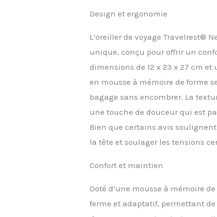
sout
Design et ergonomie
ses 
align
cervi
L’oreiller de voyage Travelrest® 
gonfl
unique, conçu pour offrir un confo
somme
voit
dimensions de 12 x 23 x 27 cm et 
: Fa
en mousse à mémoire de forme se 
oreil
la nu
bagage sans encombrer. La textur
cervi
une touche de douceur qui est par
ou co
pour 
Bien que certains avis soulignent
vous 
la tête et soulager les tensions ce
cervi
longs
Confort et maintien
et p
cerv
forme
Doté d’une mousse à mémoire de f
comme
ferme et adaptatif, permettant de s
cervi
circ