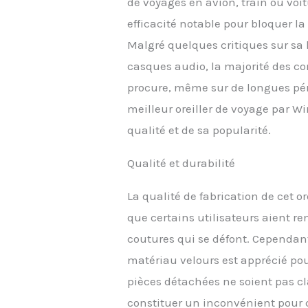
de voyages en avion, train ou voit
COUT
efficacité notable pour bloquer la
la co
oreil
Malgré quelques critiques sur sa 
et d
casques audio, la majorité des c
de fo
comm
procure, même sur de longues pério
cous
meilleur oreiller de voyage par Wi
vous 
qualité et de sa popularité.
Qualité et durabilité
La qualité de fabrication de cet o
que certains utilisateurs aient r
coutures qui se défont. Cependant
matériau velours est apprécié pour
pièces détachées ne soient pas c
constituer un inconvénient pour 