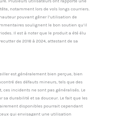
ure. Plusieurs utilisateurs ont rapporté une
URE, CHOIX ÉLÉGANTS : Découvrez le confort et
 tête, notamment lors de vols longs courriers.
mpacité de l'oreiller cervical Travel Nest. Cet
ler cervical est fourni avec une pochette Velcro
hauteur pouvant gêner l’utilisation de
es coussinets d'oreilles en mousse à mémoire
ommentaires soulignent le bon soutien qu’il
rme. Facile à attacher à vos bagages, il est idéal
e oreiller de voyage, support cervical ou
des. Il est à noter que le produit a été élu
sin de repos pour un confort optimal où que
recutter de 2018 à 2024, attestant de sa
soyez.
reiller est généralement bien perçue, bien
encontré des défauts mineurs, tels que des
, ces incidents ne sont pas généralisés. Le
 sa durabilité et sa douceur. Le fait que les
lairement disponibles pourrait cependant
ceux qui envisagent une utilisation