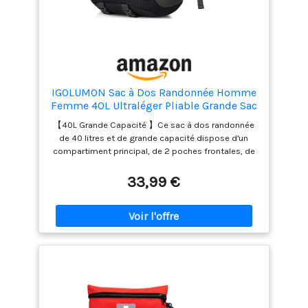
IGOLUMON Sac à Dos Randonnée Homme
Femme 40L Ultraléger Pliable Grande Sac
à Dos Voyage Sac à Dos pour Trekking
【40L Grande Capacité 】Ce sac à dos randonnée
Sport Camping,Noir
de 40 litres et de grande capacité dispose d'un
compartiment principal, de 2 poches frontales, de
2 poches latérales en filet, d'une poche arrière
étanche en PVC pour séparer le sec de l'humide.
33,99 €
Espace spacieux pour les sacs de couchage, les
bâtons de trekking, l'ordinateur portable, les
vêtements, etc. 【Etanche et durable】Le sac à dos
de voyage est fabriqué en nylon de haute qualité,
résistant à la déchirure et à l'eau, facile à nettoyer,
ultra léger et durable. Il est équipé de fermetures à
glissière en métal SBS très résistantes et est
renforcé aux principaux points de tension afin
d'offrir une durabilité à long terme pour faire face
aux activités quotidiennes. 【Multifonctionnel】Le