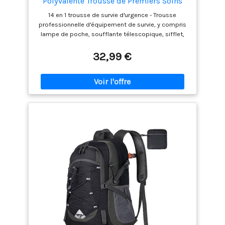
Polyvalente Trousse de Premiers Soins
pour Les Sports de Plein Air, Le Camping,
14 en 1 trousse de survie d'urgence - Trousse
l'alpinisme, Les Pierres Ignifuges
professionnelle d'équipement de survie, y compris
(Couteau et Pince)
lampe de poche, soufflante télescopique, sifflet,
grattoir à incendie, scie à fil, bracelet de corde de
sécurité, papier multifonctionnel, couteau, pince à
32,99 €
bouteille d'eau, couverture d'urgence, engin de
pêche, pinces multifonctionnelles, etc. Facile à
transporter - Taille 20x11x6cm, poids 663g
seulement, facile à mettre dans un sac à dos ou
une voiture, peut également être utilisé pour le
camping et la randonnée. Idéal pour les amateurs
de plein air - Camping, randonnée, sauvetage,
chasse, exploration, survie et urgences Large
application - Vous pouvez utiliser ce kit de survie
dans de nombreuses situations: pause électrique,
camping, randonnée, pêche, chasse, alpinisme, etc.
Pour les amateurs de plein air, c'est un kit idéal et un
bon cadeau. Meilleur choix de cadeaux - nécessaire
pour le camping, la randonnée, l'aventure, la survie
et les situations d'urgence. Votre mari, votre frère
ou votre enfant pensera que c'est une bonne
chaussette ou un cadeau d'anniversaire.