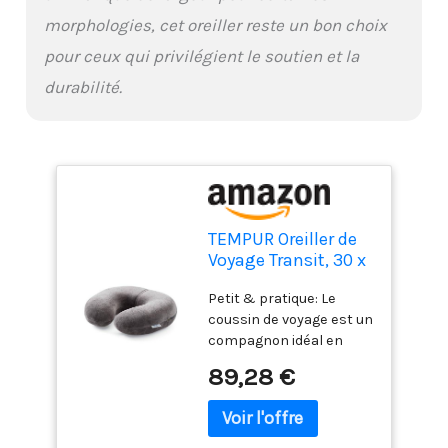
morphologies, cet oreiller reste un bon choix
pour ceux qui privilégient le soutien et la
durabilité.
TEMPUR Oreiller de
Voyage Transit, 30 x
28 x 8 cm,
Petit & pratique: Le
Anthracite
coussin de voyage est un
compagnon idéal en
avion ou chaque fois
89,28 €
qu'un soutien
supplémentaire de la
nuque est nécessaire
Soutien optimal: La