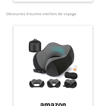
forme particulière de
l'oreiller soutien-nuque
Découvrez d’autres oreillers de voyage
épouse parfaitement la
forme de la nuque et
reste toujours dans la
bonne position Un
confort à emmener
partout avec vous: Que
ce soit en avion, en train
ou pour une sieste au
bureau, nos oreillers
cervicaux garantissent
un bon sommeil
Matériau TEMPUR: Grâce
au matériau
viscoélastique
thermosensible à
cellules ouvertes, le
coussin cervical de
voyage atteint un
équilibre optimal entre