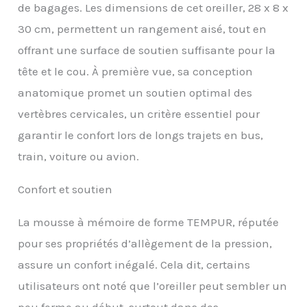
de bagages. Les dimensions de cet oreiller, 28 x 8 x
ou pour une sieste au
30 cm, permettent un rangement aisé, tout en
bureau, nos oreillers
cervicaux garantissent
offrant une surface de soutien suffisante pour la
un bon sommeil
tête et le cou. À première vue, sa conception
Matériau TEMPUR: Grâce
au matériau
anatomique promet un soutien optimal des
viscoélastique
vertèbres cervicales, un critère essentiel pour
thermosensible à
cellules ouvertes, le
garantir le confort lors de longs trajets en bus,
coussin cervical de
train, voiture ou avion.
voyage atteint un
équilibre optimal entre
confort et soutien
Confort et soutien
Nettoyage et entretien:
La taie d'oreiller
La mousse à mémoire de forme TEMPUR, réputée
amovible est lavable à
pour ses propriétés d’allègement de la pression,
60°C et garantit une
sensation de fraîcheur
assure un confort inégalé. Cela dit, certains
pendant le sommeil
utilisateurs ont noté que l’oreiller peut sembler un
Garantie de 2 ans:
Développé pour durer,
peu ferme au début, surtout dans des