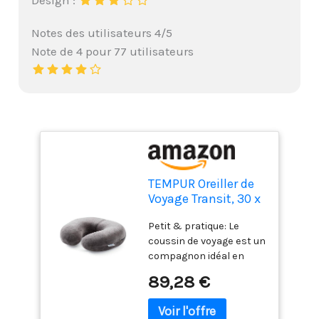
Notes des utilisateurs 4/5
Note de 4 pour 77 utilisateurs
TEMPUR Oreiller de
Voyage Transit, 30 x
28 x 8 cm,
Petit & pratique: Le
Anthracite
coussin de voyage est un
compagnon idéal en
avion ou chaque fois
89,28 €
qu'un soutien
supplémentaire de la
nuque est nécessaire