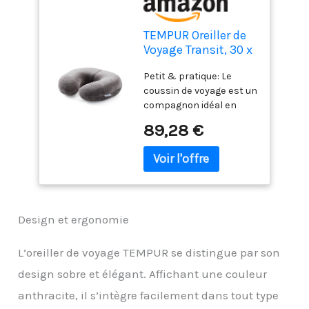
TEMPUR Oreiller de
Voyage Transit, 30 x
28 x 8 cm,
Petit & pratique: Le
Anthracite
coussin de voyage est un
compagnon idéal en
avion ou chaque fois
89,28 €
qu'un soutien
supplémentaire de la
nuque est nécessaire
Soutien optimal: La
forme particulière de
l'oreiller soutien-nuque
Design et ergonomie
épouse parfaitement la
forme de la nuque et
reste toujours dans la
L’oreiller de voyage TEMPUR se distingue par son
bonne position Un
design sobre et élégant. Affichant une couleur
confort à emmener
partout avec vous: Que
anthracite, il s’intègre facilement dans tout type
ce soit en avion, en train