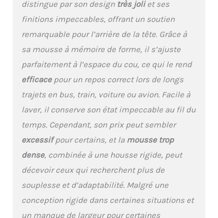
distingue par son design
très joli
et ses
équilibre optimal entre
confort et soutien
finitions impeccables, offrant un soutien
Nettoyage et entretien:
remarquable pour l’arrière de la tête. Grâce à
La taie d'oreiller
amovible est lavable à
sa mousse à mémoire de forme, il s’ajuste
60°C et garantit une
parfaitement à l’espace du cou, ce qui le rend
sensation de fraîcheur
pendant le sommeil
efficace
pour un repos correct lors de longs
Garantie de 2 ans:
trajets en bus, train, voiture ou avion. Facile à
Développé pour durer,
nous garantissons tous
laver, il conserve son état impeccable au fil du
nos oreillers
temps. Cependant, son prix peut sembler
gratuitement pendant 2
ans
excessif
pour certains, et la
mousse trop
dense
, combinée à une housse rigide, peut
décevoir ceux qui recherchent plus de
souplesse et d’adaptabilité. Malgré une
conception rigide dans certaines situations et
un manque de largeur pour certaines