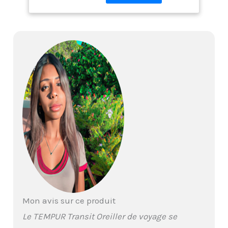
Soutien optimal: La
forme particulière de
l'oreiller soutien-nuque
épouse parfaitement la
forme de la nuque et
reste toujours dans la
bonne position Un
confort à emmener
partout avec vous: Que
ce soit en avion, en train
ou pour une sieste au
bureau, nos oreillers
cervicaux garantissent
un bon sommeil
Matériau TEMPUR: Grâce
au matériau
viscoélastique
thermosensible à
Mon avis sur ce produit
cellules ouvertes, le
coussin cervical de
Le TEMPUR Transit Oreiller de voyage se
voyage atteint un