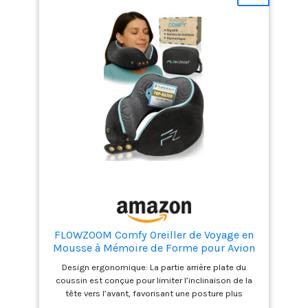
coussins de voyage. Notre housse en velours ultra
doux dispose d'une fermeture éclair facile à utiliser
et est lavable en machine. Design ergonomique
avec bords surélevés : les coussins cervicaux
standard en forme de U n'offrent pas de soutien
pour l'inclinaison du cou d'un côté à l'autre, mais le
coussin cervical Far win est conçu avec un contour
orthopédique à lobe surélevé de chaque côté qui
permet à votre cou et à votre tête de s'appuyer
confortablement contre le coussin en mousse à
mémoire de forme, à la fois doux et soutenant.
Idéal pour dormir sur votre siège pendant les longs
vols en avion ou assis sur tout type de chaise.
Grâce à sa souplesse et à sa capacité de pliage,
vous pouvez facilement le ranger dans le sac de
transport fourni, puis le mettre dans votre sac à
dos ou dans votre valise. Il suffit de le prendre avec
soi et d'aller où l'on veut. - - - -
FLOWZOOM Comfy Oreiller de Voyage en
Mousse à Mémoire de Forme pour Avion
et Voiture – Coussin pour Avion Réglable,
Design ergonomique: La partie arrière plate du
Soutien à 360°, Housse en Peluche
coussin est conçue pour limiter l’inclinaison de la
Lavable et Pochette de Transport – Noir
tête vers l’avant, favorisant une posture plus
naturelle et un soutien optimal pendant le sommeil,