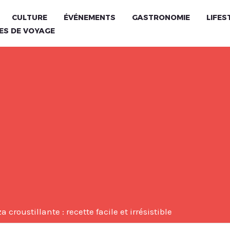
CULTURE
ÉVÉNEMENTS
GASTRONOMIE
LIFES
ES DE VOYAGE
 croustillante : recette facile et irrésistible