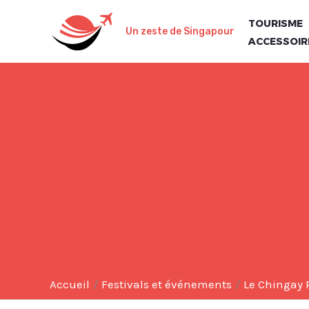
Aller
TOURISME
au
Un zeste de Singapour
ACCESSOIR
contenu
Accueil
Festivals et événements
Le Chingay P