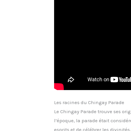
Les racines du Chingay Parade
Le Chingay Parade trouve ses orig
l’époque, la parade était consid
esprits et de célébrer les divinités.