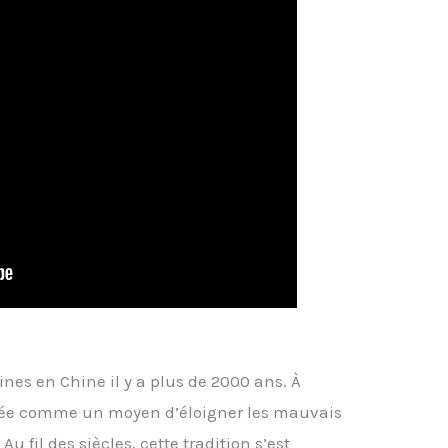
ines en Chine il y a plus de 2000 ans. À
érée comme un moyen d’éloigner les mauvais
 Au fil des siècles, cette tradition s’est