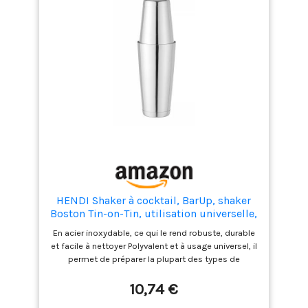
HENDI Shaker à cocktail, BarUp, shaker
Boston Tin-on-Tin, utilisation universelle,
2 shakers lestés : 600ml, ø90x(H)140mm
En acier inoxydable, ce qui le rend robuste, durable
et 800ml, ø92x(H)174mm, lavable au
et facile à nettoyer Polyvalent et à usage universel, il
lave-vaisselle, acier inoxydable
permet de préparer la plupart des types de
cocktails Fermeture hermétique, pas de fuite
Pratique à utiliser : les deux shakers ont un
10,74 €
contrepoids parfait Passe au lave-vaisselle