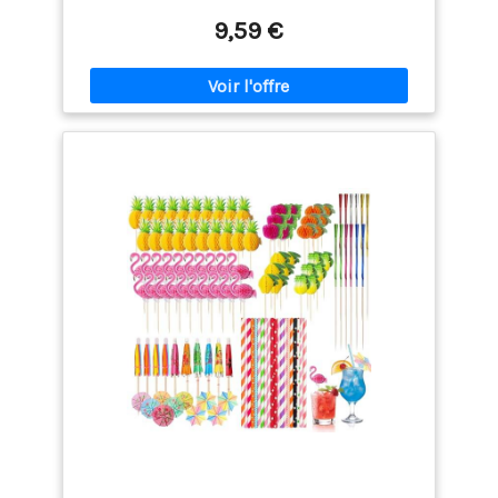
parapluies en papier, 30 pailles arc-en-ciel, 30
𝗔𝗦𝗦𝗜𝗦𝗧𝗔𝗡𝗖𝗘 𝗣𝗥𝗘𝗠𝗜𝗨𝗠 𝟮𝟰/𝟳 : 𝗡𝗢𝗨𝗦
bâtons de feux d'artifice, 10 bâtonnets flamant
9,59 €
𝗦𝗢𝗠𝗠𝗘𝗦 𝗧𝗢𝗨𝗝𝗢𝗨𝗥𝗦 𝗟𝗔 𝗣𝗢𝗨𝗥 𝗩𝗢𝗨𝗦 –
rose, 10 bâtons de paon, 20 bâtonnets en nid
n'hésitez pas à vous en convaincre vous-même et à
d'abeille de fruits, 10 bâtonnets de perles, 20
commander encore aujourd'hui. Si vous n'êtes pas
drapeaux de cure-dents en force 【Colorés et
satisfait, il vous suffit de vous adresser à notre
colorés】 nos accessoires de fête de cocktail ne
assistance 24 heures sur 24, 7 jours sur 7 et nous
sont jamais monotones et ennuyeux, mais sont
trouverons certainement une solution satisfaisante
mignons en apparence et en forme intéressante,
pour vous.
dont chacun attire l'œil avec un goût vif et estival
distinctif pour égayer votre vie. 【Bois de qualité】
ces brochettes à cocktail sont fabriquées en bois
naturel de qualité, sûr et respectueux de
l'environnement, non toxique et inodore, ne causera
aucun dommage au corps humain. De plus, la paille
arc-en-ciel est en papier kraft, la coupe est plate et
lisse, facile à utiliser. 【Boissons et garnitures
alimentaires】 le kit de décoration de cocktail peut
être utilisé pour garnir les aliments et les boissons,
ils peuvent être largement utilisés pour les
cocktails, les jus, les fruits, les gâteaux, les glaces,
etc., avec une touche finale 【Idéal pour les fêtes】
vous pouvez utiliser ces beaux accessoires de
cocktail pour faire des boissons lors de fêtes
d'anniversaire, de mariages, de Noël, d'Halloween,