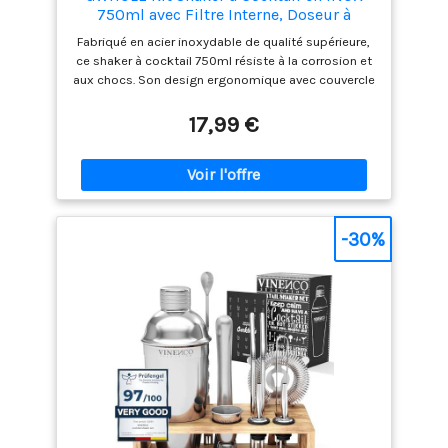
750ml avec Filtre Interne, Doseur à
Double Mesure (1/2 et 1 oz) Shaker à
Fabriqué en acier inoxydable de qualité supérieure,
Cocktail Professionnel Bar et Maison,
ce shaker à cocktail 750ml résiste à la corrosion et
Anti-Fuite et Durable
aux chocs. Son design ergonomique avec couvercle
étanche permet un mélange rapide et sans
éclaboussures, idéal pour les cocktails maison ou
17,99 €
professionnels Le kit inclut un doseur à deux côtés
(1/2 et 1 oz) pour mesurer avec précision les
ingrédients. Parfait pour les recettes classiques ou
créatives, il simplifie la préparation des boissons
tout en économisant du temps Les composants se
démontent en quelques secondes pour un
-30%
nettoyage rapide au lave-vaisselle. Compact et
léger, le shaker s'adapte à tous les espaces de
rangement, que ce soit dans un bar professionnel
ou une cuisine domestique Conçu pour s'adapter à
toutes les techniques de mixologie (shaking,
stirring, double couche), ce shaker 750ml convient
aussi bien aux cocktails classiques qu'aux
créations modernes. Emballé dans une boîte
élégante, ce kit complet est un cadeau parfait pour
les amateurs de mixologie. Que vous soyez
bartender débutant ou expérimenté, il répond à