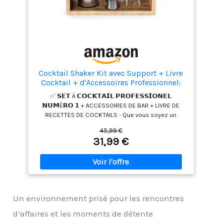
tous vos besoins en matière de préparation de
boissons créatives
Cocktail Shaker Kit avec Support + Livre
Cocktail + d'Accessoires Professionnel:
INOX Qualité Extra, Bar Ensemble:
✅ 𝗦𝗘𝗧 À 𝗖𝗢𝗖𝗞𝗧𝗔𝗜𝗟 𝗣𝗥𝗢𝗙𝗘𝗦𝗦𝗜𝗢𝗡𝗘𝗟
Cuillère a Mélange Pilon Jigger Paille |
𝗡𝗨𝗠É𝗥𝗢 𝟭 + ACCESSOIRES DE BAR + LIVRE DE
Gin Mojito Martini Set Cadeau Femme
RECETTES DE COCKTAILS - Que vous soyez un
Homme
barman aguerri ou que vous souhaitiez le devenir :
45,99 €
Avec ce set premium tout en un de très grande
31,99 €
qualité, vous aurez toutes les cartes en main pour
préparer vos cocktails préférés. Son design
attrayant et intemporel ainsi que son coffret
cadeau élégant en font un cadeau idéal en toute
occasion. ✅ 𝗘𝗡𝗦𝗘𝗠𝗕𝗟𝗘 À 𝗖𝗢𝗖𝗞𝗧𝗔𝗜𝗟
𝗖𝗢𝗠𝗣𝗟𝗘𝗧 𝗗𝗘 𝟭𝟯 𝗣𝗜È𝗖𝗘𝗦 𝗔𝗩𝗘𝗖 𝗦𝗨𝗣𝗣𝗢𝗥𝗧 -
Un environnement prisé pour les rencontres
Shaker trois pièces de 700 ml et passoire intégrée,
passoire à Cocktail, mesure de bar 2-4 cl, cuillère à
d’affaires et les moments de détente
mélange avec trident, pilon, pince à glace, 2