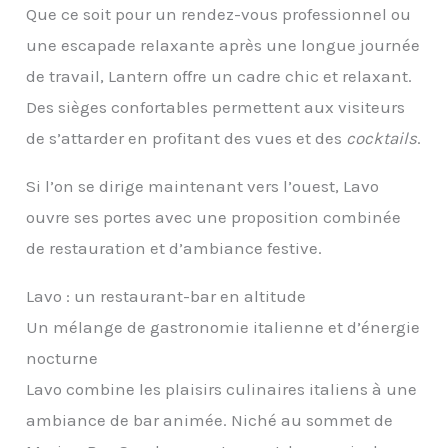
Que ce soit pour un rendez-vous professionnel ou
verseurs, 4 pailles en acier inoxydable et livre de
recettes de cocktails en téléchargement. Ce shaker
une escapade relaxante après une longue journée
professionnel peut servir de shaker trois pièces ou
de shaker Boston avec un verre à cocktail. ✅
de travail, Lantern offre un cadre chic et relaxant.
𝗟𝗜𝗩𝗥𝗘 𝗗𝗘 𝗥𝗘𝗖𝗘𝗧𝗧𝗘𝗦 𝗗𝗘 𝗖𝗢𝗖𝗞𝗧𝗔𝗜𝗟𝗦 -
Des sièges confortables permettent aux visiteurs
Mojito, cosmopolitan, margarita, piña colada,
Bloody Mary ou martini : grâce au livre de cocktails
de s’attarder en profitant des vues et des
cocktails
.
inclus et ses supers recettes et photos, vous
saurez préparer et servir facilement avec style tous
vos cocktails préférés selon les standards de l'IBA
Si l’on se dirige maintenant vers l’ouest, Lavo
(association internationale des barmans). Vous
ouvre ses portes avec une proposition combinée
apprendrez aussi des anecdotes amusantes et
intéressantes sur l'histoire des cocktails les plus
de restauration et d’ambiance festive.
appréciés au monde. ✅ 𝗠𝗔𝗧É𝗥𝗜𝗔𝗨𝗫 𝗗𝗘 𝗧𝗥È𝗦
𝗚𝗥𝗔𝗡𝗗𝗘 𝗤𝗨𝗔𝗟𝗜𝗧É, 𝗖𝗘𝗥𝗧𝗜𝗙𝗜É𝗦 𝗣𝗢𝗨𝗥 Ê𝗧𝗥𝗘
Lavo : un restaurant-bar en altitude
𝗘𝗡 𝗖𝗢𝗡𝗧𝗔𝗖𝗧 𝗔𝗩𝗘𝗖 𝗟𝗘𝗦 𝗔𝗟𝗜𝗠𝗘𝗡𝗧𝗦 - L'inox
brossé 304 est élégant, résistant, et ne présente
Un mélange de gastronomie italienne et d’énergie
pas de danger pour la santé. Certifications pour le
contact alimentaire allemande sur les aliments
nocturne
pour humains et animaux, votre boisson ne sera
Lavo combine les plaisirs culinaires italiens à une
pas altérée par la composition de la gourde, des
odeurs ou mauvais goûts. Toutes les pièces
ambiance de bar animée. Niché au sommet de
peuvent être nettoyées au lave-vaisselle. ✅