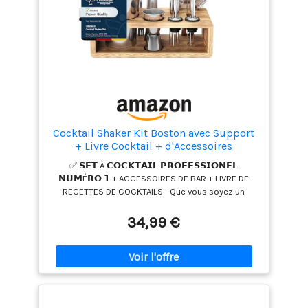
Cocktail Shaker Kit Boston avec Support
+ Livre Cocktail + d'Accessoires
Professionnel: INOX Qualité Extra, Bar
✅ 𝗦𝗘𝗧 À 𝗖𝗢𝗖𝗞𝗧𝗔𝗜𝗟 𝗣𝗥𝗢𝗙𝗘𝗦𝗦𝗜𝗢𝗡𝗘𝗟
Ensemble: Cuillère a Mélange Pilon
𝗡𝗨𝗠É𝗥𝗢 𝟭 + ACCESSOIRES DE BAR + LIVRE DE
Jigger Paille | Gin Mojito Set Cadeau
RECETTES DE COCKTAILS - Que vous soyez un
Femme Homme
barman aguerri ou que vous souhaitiez le devenir :
Avec ce set premium tout en un de très grande
34,99 €
qualité, vous aurez toutes les cartes en main pour
préparer vos cocktails préférés. Son design
attrayant et intemporel ainsi que son coffret
cadeau élégant en font un cadeau idéal en toute
occasion. ✅ 𝗘𝗡𝗦𝗘𝗠𝗕𝗟𝗘 À 𝗖𝗢𝗖𝗞𝗧𝗔𝗜𝗟
𝗖𝗢𝗠𝗣𝗟𝗘𝗧 𝗕𝗢𝗦𝗧𝗢𝗡 𝗗𝗘 𝟭𝟯 𝗣𝗜È𝗖𝗘𝗦 𝗔𝗩𝗘𝗖