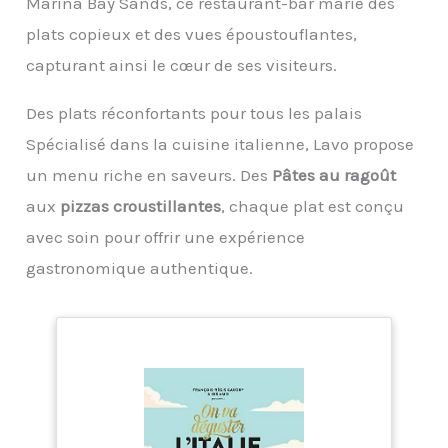
Marina Bay Sands, ce restaurant-bar marie des
𝗔𝗦𝗦𝗜𝗦𝗧𝗔𝗡𝗖𝗘 𝗣𝗥𝗘𝗠𝗜𝗨𝗠 𝟮𝟰/𝟳 : 𝗡𝗢𝗨𝗦
𝗦𝗢𝗠𝗠𝗘𝗦 𝗧𝗢𝗨𝗝𝗢𝗨𝗥𝗦 𝗟𝗔 𝗣𝗢𝗨𝗥 𝗩𝗢𝗨𝗦 –
plats copieux et des vues époustouflantes,
n'hésitez pas à vous en convaincre vous-même et à
commander encore aujourd'hui. Si vous n'êtes pas
capturant ainsi le cœur de ses visiteurs.
satisfait, il vous suffit de vous adresser à notre
assistance 24 heures sur 24, 7 jours sur 7 et nous
Des plats réconfortants pour tous les palais
trouverons certainement une solution satisfaisante
pour vous.
Spécialisé dans la cuisine italienne, Lavo propose
un menu riche en saveurs. Des
Pâtes au ragoût
aux
pizzas croustillantes
, chaque plat est conçu
avec soin pour offrir une expérience
gastronomique authentique.