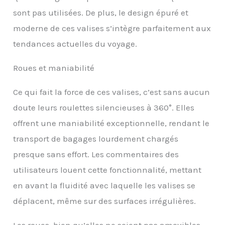
supplémentaire. La taille
sont pas utilisées. De plus, le design épuré et
M répond à la plupart
des restrictions de taille
moderne de ces valises s’intègre parfaitement aux
des bagages à main des
tendances actuelles du voyage.
compagnies aériennes
【Valise Legere
Roues et maniabilité
Nouvellement Améliorée
-- Conception Pratique】
Fermeture éclair de
Ce qui fait la force de ces valises, c’est sans aucun
haute qualité
doute leurs roulettes silencieuses à 360°. Elles
nouvellement
améliorée, avec une
offrent une maniabilité exceptionnelle, rendant le
morsure ferme pour
transport de bagages lourdement chargés
éviter les déchirures. Les
presque sans effort. Les commentaires des
roulettes rotatives à
360° permettent à la
utilisateurs louent cette fonctionnalité, mettant
valise à roulettes de se
en avant la fluidité avec laquelle les valises se
déplacer en douceur, et
les compartiments
déplacent, même sur des surfaces irrégulières.
intérieurs sont dotés de
fermetures éclair sur
Les roues, bien qu’elles ne soient pas amovibles,