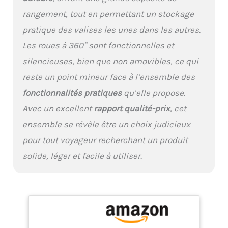
des restrictions de taille
rangement, tout en permettant un stockage
des bagages à main des
pratique des valises les unes dans les autres.
compagnies aériennes
【Valise Legere
Les roues à 360° sont fonctionnelles et
Nouvellement Améliorée
silencieuses, bien que non amovibles, ce qui
-- Conception Pratique】
Fermeture éclair de
reste un point mineur face à l’ensemble des
haute qualité
fonctionnalités pratiques
qu’elle propose.
nouvellement
améliorée, avec une
Avec un excellent
rapport qualité-prix
, cet
morsure ferme pour
ensemble se révèle être un choix judicieux
éviter les déchirures. Les
roulettes rotatives à
pour tout voyageur recherchant un produit
360° permettent à la
solide, léger et facile à utiliser.
valise à roulettes de se
déplacer en douceur, et
les compartiments
intérieurs sont dotés de
fermetures éclair sur
toute la longueur, de
sangles croisées et de