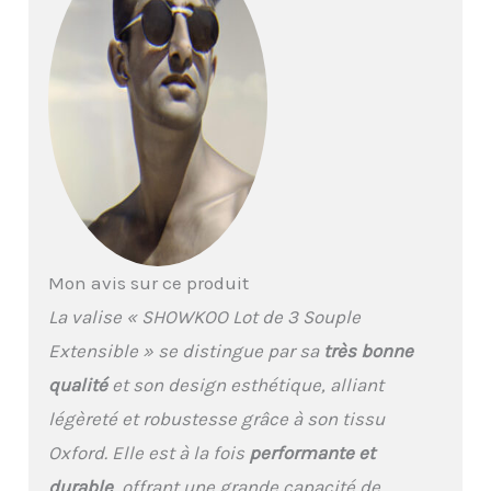
l'étirement des
poignées, le roulement
des rouleaux, la
durabilité des
fermetures éclair, etc.
Enfin, la valise vous est
livrée parfaitement.
【Set 3 Valises M-L-XL --
Le Meilleur Choix Pour
Voyager】Lot valise 3
pièces contient 3 tailles
différentes pour de
Mon avis sur ce produit
multiples occasions de
voyage, M (38x24x58-
La valise « SHOWKOO Lot de 3 Souple
3,06 kg), L
Extensible » se distingue par sa
très bonne
(43x27x67cm-3,16kg), XL
(47x30x78-4,68kg).
qualité
et son design esthétique, alliant
Seules les tailles L et XL
légèreté et robustesse grâce à son tissu
peuvent être allongées
de 21% d'espace
Oxford. Elle est à la fois
performante et
supplémentaire. La taille
durable
, offrant une grande capacité de
M répond à la plupart