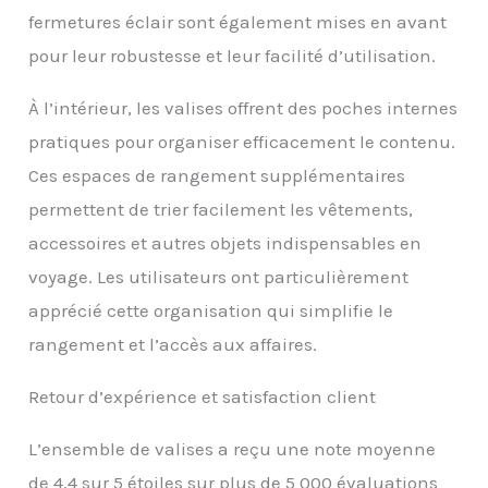
fermetures éclair sont également mises en avant
plus pratique. Si vous
avez des questions sur
pour leur robustesse et leur facilité d’utilisation.
les Verrouillage TSA,
n’hésitez pas à nous
À l’intérieur, les valises offrent des poches internes
contacter 【Poignée à 3
Étages -- Set Valises
pratiques pour organiser efficacement le contenu.
Trolley】La valise
Ces espaces de rangement supplémentaires
roulette SHOWKOO est
doté d’une poignée
permettent de trier facilement les vêtements,
télescopique
accessoires et autres objets indispensables en
ergonomique en
aluminium à trois
voyage. Les utilisateurs ont particulièrement
sections, vous
apprécié cette organisation qui simplifie le
permettant de vous
déplacer facilement
rangement et l’accès aux affaires.
dans des espaces
restreints. Les poignées
Retour d’expérience et satisfaction client
de transport
supérieures et latérales
L’ensemble de valises a reçu une note moyenne
en matériau TPU souple
protègent mieux vos
de 4,4 sur 5 étoiles sur plus de 5 000 évaluations