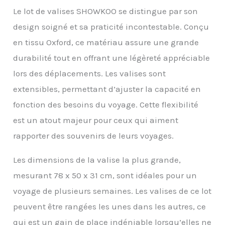
de surface, les chutes,
Le lot de valises SHOWKOO se distingue par son
l'étirement des
design soigné et sa praticité incontestable. Conçu
poignées, le roulement
des rouleaux, la
en tissu Oxford, ce matériau assure une grande
durabilité des
durabilité tout en offrant une légèreté appréciable
fermetures éclair, etc.
lors des déplacements. Les valises sont
Enfin, la valise vous est
livrée parfaitement.
extensibles, permettant d’ajuster la capacité en
【Set 3 Valises M-L-XL --
fonction des besoins du voyage. Cette flexibilité
Le Meilleur Choix Pour
Voyager】Lot valise 3
est un atout majeur pour ceux qui aiment
pièces contient 3 tailles
rapporter des souvenirs de leurs voyages.
différentes pour de
multiples occasions de
voyage, M (38x24x58-
Les dimensions de la valise la plus grande,
3,06 kg), L
mesurant 78 x 50 x 31 cm, sont idéales pour un
(43x27x67cm-3,16kg), XL
(47x30x78-4,68kg).
voyage de plusieurs semaines. Les valises de ce lot
Seules les tailles L et XL
peuvent être rangées les unes dans les autres, ce
peuvent être allongées
de 21% d'espace
qui est un gain de place indéniable lorsqu’elles ne