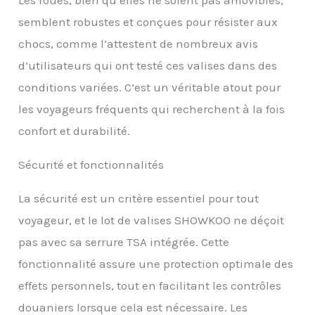
toute la longueur, de
sangles croisées et de
semblent robustes et conçues pour résister aux
multiples poches pour
chocs, comme l’attestent de nombreux avis
garder votre valise plus
organisée. 【Conception
d’utilisateurs qui ont testé ces valises dans des
de Valise Solide Sûre --
conditions variées. C’est un véritable atout pour
Serrure TSA】La valises
de voyage SHOWKOO est
les voyageurs fréquents qui recherchent à la fois
équipée d’une serrure
confort et durabilité.
TSA montée sur le côté,
vous n’avez donc pas à
Sécurité et fonctionnalités
vous soucier des
contrôles de sécurité
douaniers. Les serrure
La sécurité est un critère essentiel pour tout
TSA permettent
voyageur, et le lot de valises SHOWKOO ne déçoit
uniquement au
personnel de la TSA
pas avec sa serrure TSA intégrée. Cette
d’inspecter vos bagages
fonctionnalité assure une protection optimale des
sans endommager la
serrure, ce qui rend vos
effets personnels, tout en facilitant les contrôles
effets personnels plus
douaniers lorsque cela est nécessaire. Les
sûrs et votre voyage