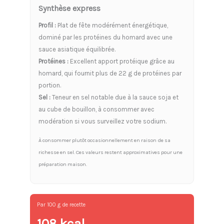
Synthèse express
Profil :
Plat de fête modérément énergétique,
dominé par les protéines du homard avec une
sauce asiatique équilibrée.
Protéines :
Excellent apport protéique grâce au
homard, qui fournit plus de 22 g de protéines par
portion.
Sel :
Teneur en sel notable due à la sauce soja et
au cube de bouillon, à consommer avec
modération si vous surveillez votre sodium.
À consommer plutôt occasionnellement en raison de sa
richesse en sel. Ces valeurs restent approximatives pour une
préparation maison.
Par 100 g de recette
108 kcal