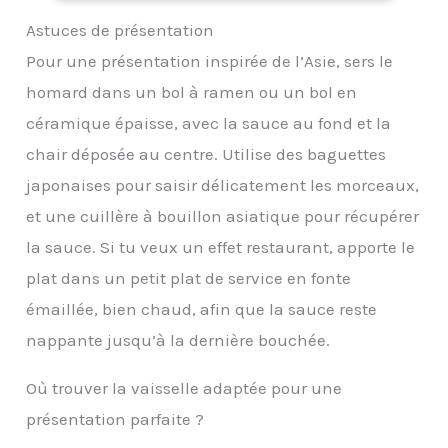
de ± 1 °C (± 2 °F) et une
BBQ, Patisserie, Lait,
édition Home and
et Large Plage de
Astuces de présentation
plage de mesure de -50
Vin (Noir)
Garden 2019, valeur de la
Mesure de Température :
°C ~ 300 °C (-58 °F ~ 572
Pour une présentation inspirée de l’Asie, sers le
marque en magasin
Le termometre cuison
°F). Notre thermometre
(RSP), données 2018
utilise une sonde
homard dans un bol à ramen ou un bol en
cuisson est idéal pour
ECO-CONSEIL 1 : utiliser
alimentaire en acier
les barbecues, le lait, la
céramique épaisse, avec la sauce au fond et la
le Thermo-Signal
inoxydable de 13 cm,
cuisson et la
permet de ne pas
suffisamment longue
chair déposée au centre. Utilise des baguettes
préparation de
gaspiller de l'énergie
pour éviter de vous
confitures. Le guide du
japonaises pour saisir délicatement les morceaux,
brûler les mains
thermomètre de
pendant la mesure ;
et une cuillère à bouillon asiatique pour récupérer
cuisson figurant sur
plage de température :
l'emballage vous permet
la sauce. Si tu veux un effet restaurant, apporte le
-50 ℃ ~ 300 ℃
d'obtenir la cuisson
Économie d'énergie :
plat dans un petit plat de service en fonte
souhaitée AFFICHAGE
Fonction d'arrêt
CHANGEABLE : L'écran
émaillée, bien chaud, afin que la sauce reste
automatique intégrée, le
LCD rétroéclairé, large et
thermometre patisserie
nappante jusqu’à la dernière bouchée.
facile à lire, vous permet
s'éteindra
de lire clairement les
automatiquement après
températures dans
Où trouver la vaisselle adaptée pour une
10 minutes d'inactivité ;
l'obscurité ou lorsque la
et il peut basculer entre
présentation parfaite ?
fumée envahit l'air !
Celsius et Fahrenheit