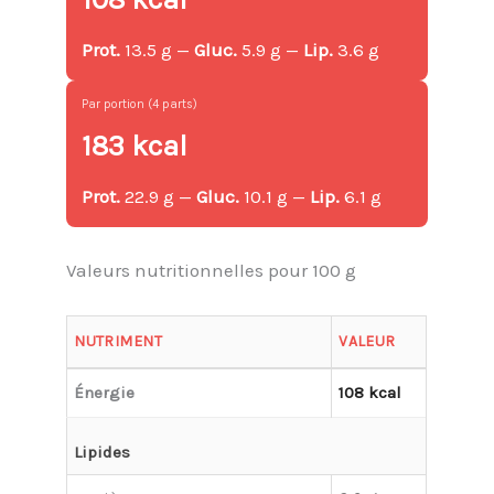
Prot.
13.5 g —
Gluc.
5.9 g —
Lip.
3.6 g
Par portion (4 parts)
183 kcal
Prot.
22.9 g —
Gluc.
10.1 g —
Lip.
6.1 g
Valeurs nutritionnelles pour 100 g
NUTRIMENT
VALEUR
Énergie
108 kcal
Lipides