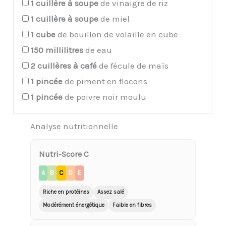
1
cuillère à soupe
de vinaigre de riz
1
cuillère à soupe
de miel
1
cube
de bouillon de volaille en cube
150
millilitres
de eau
2
cuillères à café
de fécule de maïs
1
pincée
de piment en flocons
1
pincée
de poivre noir moulu
Analyse nutritionnelle
Nutri-Score C
A
B
C
D
E
Riche en protéines
Assez salé
Modérément énergétique
Faible en fibres