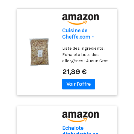
Cuisine de
Cheffe.com -
Echalote lanière -
Liste des ingrédients :
Sachet 1kg
Echalote Liste des
allergènes : Aucun Gros
conditionnement. Sans
21,39 €
gluten Sans lactose
Sans sucre ajouté Sans
caféine Sans Théine
Sans conservateur Sans
colorant Végan - Type de
cuisine : Française
Echalote