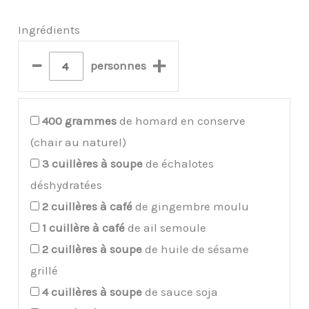
Ingrédients
–
+
personnes
400
grammes
de homard en conserve
(chair au naturel)
3
cuillères à soupe
de échalotes
déshydratées
2
cuillères à café
de gingembre moulu
1
cuillère à café
de ail semoule
2
cuillères à soupe
de huile de sésame
grillé
4
cuillères à soupe
de sauce soja