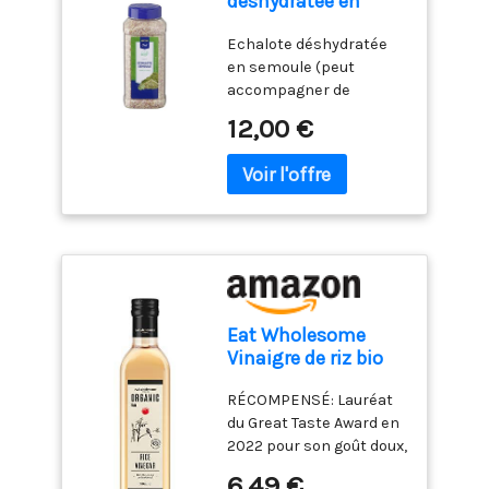
déshydratée en
semoule 350g
Echalote déshydratée
METRO Chef
en semoule (peut
accompagner de
nombreux plats
12,00 €
pâtisseries ou
confiseries et
aromatiser des boisson)
Eat Wholesome
Vinaigre de riz bio
500 ml
RÉCOMPENSÉ: Lauréat
du Great Taste Award en
2022 pour son goût doux,
équilibré et délicat qui
6,49 €