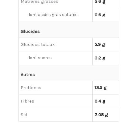
Matières grasses
3.6 g
dont acides gras saturés
0.6 g
Glucides
Glucides totaux
5.9 g
dont sucres
3.2 g
Autres
Protéines
13.5 g
Fibres
0.4 g
Sel
2.08 g